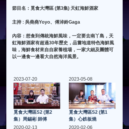
節目名：覓食大灣區 (第3集) 天虹海鮮酒家
主持 : 吳堯堯Yoyo、傅淖鈴Gaga
內容：想食到傳統海鮮風味，一定要去南丫島，天
虹海鮮酒家有超過30年歷史，品嘗地道特色海鮮風
味，海鮮食材來自自家養植場，一家大細及團體可
以一邊食一邊看大自然海洋風景。
2023-07-20
2023-05-08
覓食大灣區S2 (第2
覓食大灣區S2 (第1
集）周錫彬 師傅
集）心鉄板燒
2020-02-13
2020-02-06