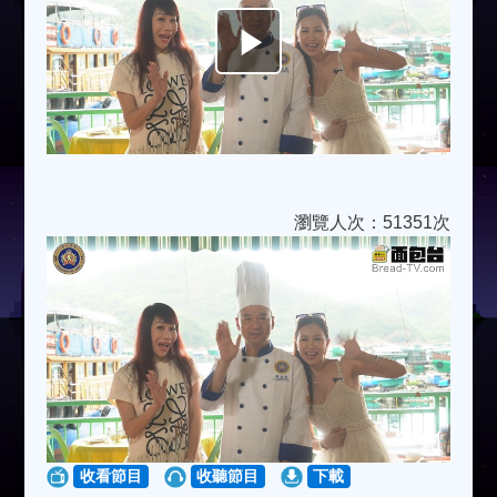
Play
Video
瀏覽人次：51351次
收看節目
收聽節目
下載