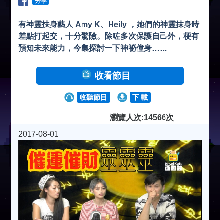
分享
有神靈扶身藝人 Amy K、Heily ，她們的神靈抹身時
差點打起交，十分驚險。除咗多次保護自己外，梗有
預知未來能力，今集探討一下神祕僮身……
收看節目
收聽節目
下 載
瀏覽人次:14566次
2017-08-01