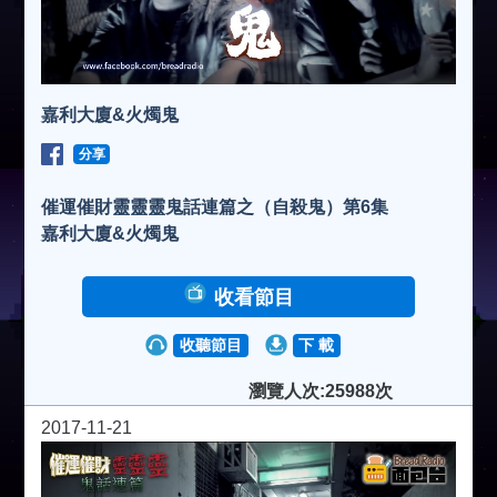
嘉利大廈&火燭鬼
分享
催運催財靈靈靈鬼話連篇之（自殺鬼）第6集
嘉利大廈&火燭鬼
收看節目
收聽節目
下 載
瀏覽人次:25988次
2017-11-21