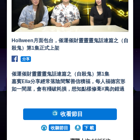
Hollween月面包台，催運催財靈靈靈鬼話連篇之（自
殺鬼）第1集正式上架
分享
催運催財靈靈靈鬼話連篇之（自殺鬼）第1集
嘉賓Ella分享經常落陰間幫善信積福，每人福德宮形
如一間屋，會有殘破耗損，想知點樣修葺#萬勿錯過
收看節目
收聽節目
下 載