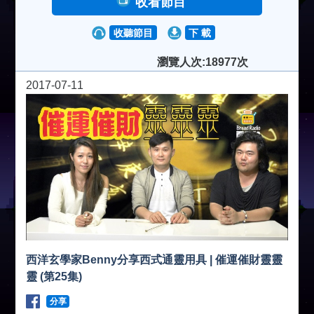
收看節目
收聽節目
下 載
瀏覽人次:18977次
2017-07-11
西洋玄學家Benny分享西式通靈用具 | 催運催財靈靈
靈 (第25集)
分享