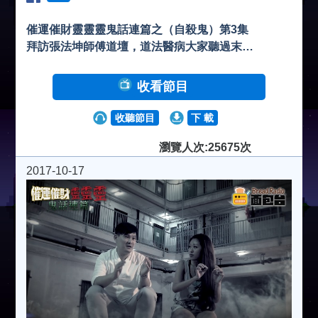
催運催財靈靈靈鬼話連篇之（自殺鬼）第3集
拜訪張法坤師傅道壇，道法醫病大家聽過末…
收看節目
收聽節目
下 載
瀏覽人次:25675次
2017-10-17