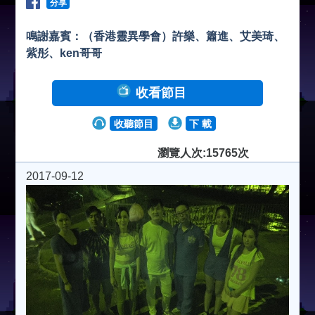
分享
鳴謝嘉賓：（香港靈異學會）許樂、簫進、艾美琦、
紫彤、ken哥哥
收看節目
收聽節目
下 載
瀏覽人次:15765次
2017-09-12