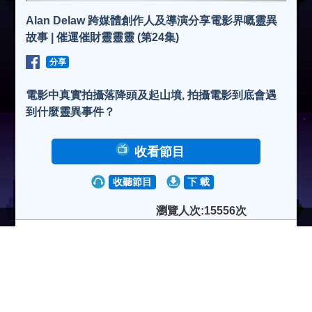
Alan Delaw 跨媒體創作人及導演分享電影界嘅靈異
故事 | 催運催財靈靈靈 (第24集)
分享
電影中真實拍攝落降頭及起山墳, 拍攝電影到底會遇
到什麼靈異事件？
收看節目
收聽節目
下 載
瀏覽人次:15556次
2017-06-27