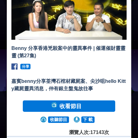
Benny 分享香港兇殺案中的靈異事件 | 催運催財靈靈
靈 (第27集)
分享
嘉賓benny分享荃灣石棺材藏屍案、尖沙咀hello Kitt
y藏屍靈異消息，仲有銀主盤鬼故往事
收看節目
收聽節目
下 載
瀏覽人次:17143次