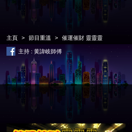
主頁
節目重溫
催運催財 靈靈靈
主持 : 黄諱岐師傅