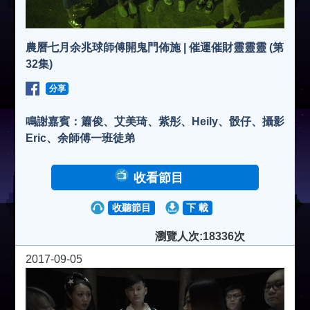
農曆七月余兆球師傅開鬼門佈施 | 催運催財靈靈靈 (第
32集)
分享
鳴謝嘉賓：簫俊、艾美琦、紫彤、Heily、骰仔、攝影
Eric、余師傅一班徒弟
收看節目
收聽節目
下 載
瀏覽人次:18336次
2017-09-05