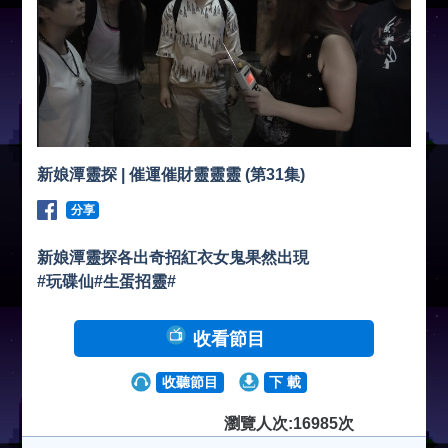
新娘潭靈探 | 催運催財靈靈靈 (第31集)
分享
新娘潭靈探各出奇招紅衣女鬼果然出現
#玩碟仙#生蛋招靈#
收看節目
收聽節目
下 載
瀏覽人次:16985次