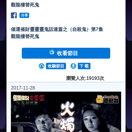
觀龍樓替死鬼
分享
催運催財靈靈靈鬼話連篇之（自殺鬼）第7集
觀龍樓替死鬼
收看節目
收聽節目
下 載
瀏覽人次:19193次
2017-11-28