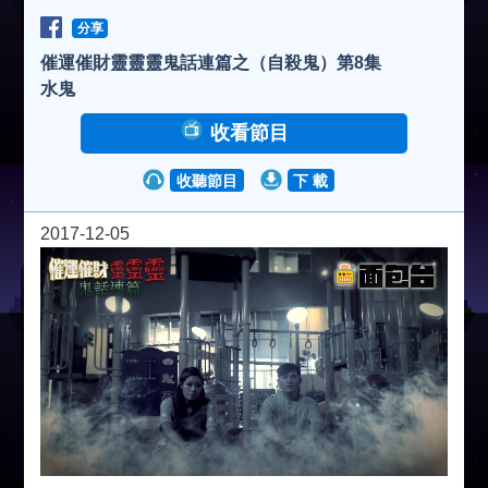
分享
催運催財靈靈靈鬼話連篇之（自殺鬼）第8集
水鬼
收看節目
收聽節目
下 載
2017-12-05