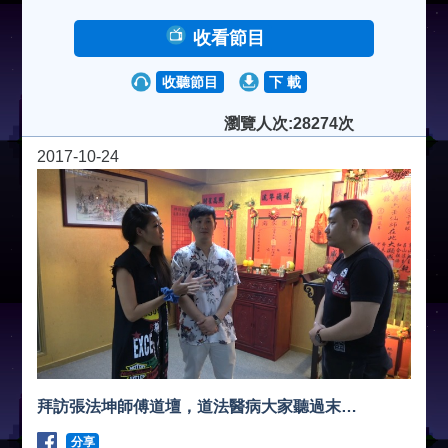
收看節目
收聽節目
下 載
瀏覽人次:28274次
2017-10-24
拜訪張法坤師傅道壇，道法醫病大家聽過末…
分享