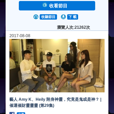
收看節目
收聽節目
下 載
瀏覽人次:21262次
2017-08-08
藝人 Amy K、Heily 附身神靈，究竟是鬼或是神？ |
催運催財靈靈靈 (第29集)