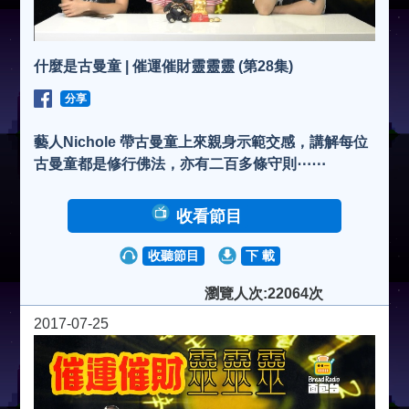
什麼是古曼童 | 催運催財靈靈靈 (第28集)
分享
藝人Nichole 帶古曼童上來親身示範交感，講解每位
古曼童都是修行佛法，亦有二百多條守則⋯⋯
收看節目
收聽節目
下 載
瀏覽人次:22064次
2017-07-25