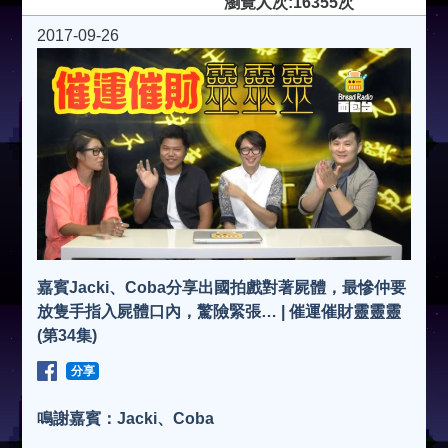
瀏覽人次:16355次
2017-09-26
嘉賓Jacki、Coba分享出國拍戲對著屍體，最慘仲要
放隻手指入屍體口內，驚險緊張… | 催運催財靈靈靈
(第34集)
分享
鳴謝嘉賓：Jacki、Coba