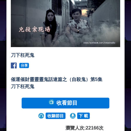
刀下枉死鬼
分享
催運催財靈靈靈鬼話連篇之（自殺鬼）第5集
刀下枉死鬼
收看節目
收聽節目
下 載
瀏覽人次:22166次