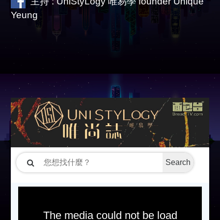
主持 : UniStyLogy 唯易學 founder Unique
Yeung
Search
The media could not be load