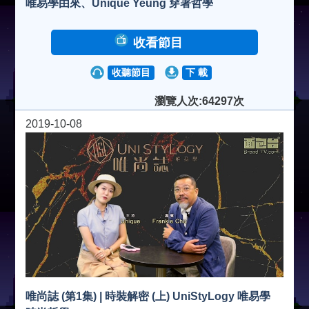
唯易學由來、Unique Yeung 穿著哲學
收看節目
收聽節目
下 載
瀏覽人次:64297次
2019-10-08
唯尚誌 (第1集) | 時裝解密 (上) UniStyLogy 唯易學