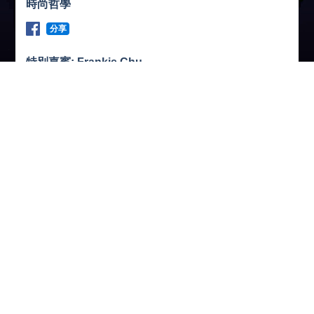
時尚哲學
分享
特別嘉賓: Frankie Chu
Instagram: Stfbfc
本地時裝設計師20多年
又是一位攝影藝術家
年輕時曾經參與電影黑房工作
曾修讀視覺藝術和專業攝影課程
之後入行時裝設計工作至少
近年他的積極參與攝影工作
他近期作品有袁偉個人影集
也曾經參與Leica工作坊作小班導師
他不斷把自己的興趣化作事業
收看節目
收聽節目
下 載