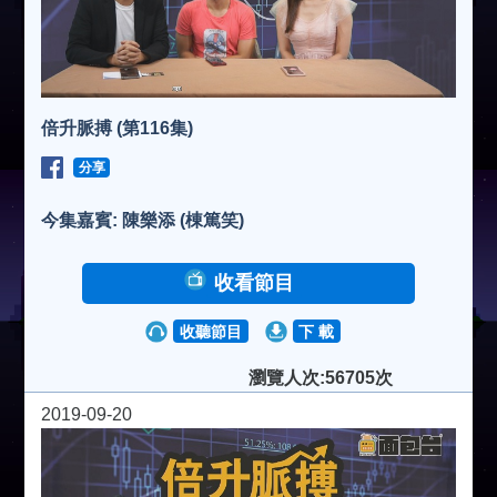
倍升脈搏 (第116集)
分享
今集嘉賓: 陳樂添 (棟篤笑)
收看節目
收聽節目
下 載
瀏覽人次:56705次
2019-09-20