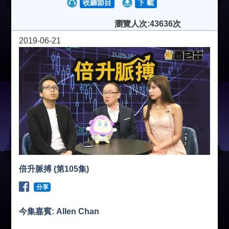
收聽節目
下 載
瀏覽人次:43636次
2019-06-21
倍升脈搏 (第105集)
分享
今集嘉賓: Allen Chan