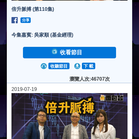
倍升脈搏 (第110集)
分享
今集嘉賓: 吳家順 (基金經理)
收看節目
收聽節目
下 載
瀏覽人次:46707次
2019-07-19