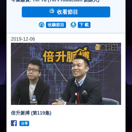
收看節目
i
收聽節目
下 載
d
2019-12-06
e
o
倍升脈搏 (第119集)
分享