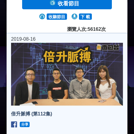
收看節目
收聽節目
下 載
瀏覽人次:56162次
2019-08-16
倍升脈搏 (第112集)
分享