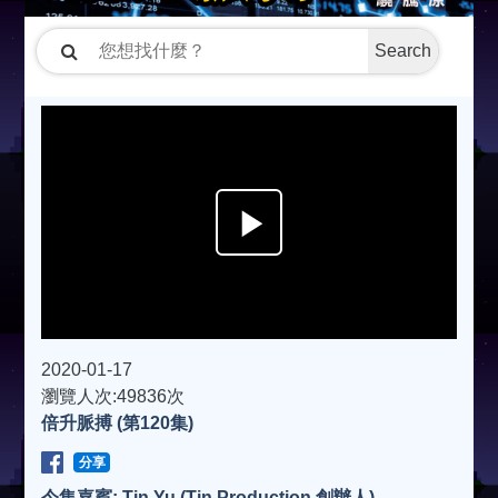
Search
P
l
a
2020-01-17
瀏覽人次:49836次
倍升脈搏 (第120集)
y
分享
V
今集嘉賓: Tin Yu (Tin Production 創辦人)