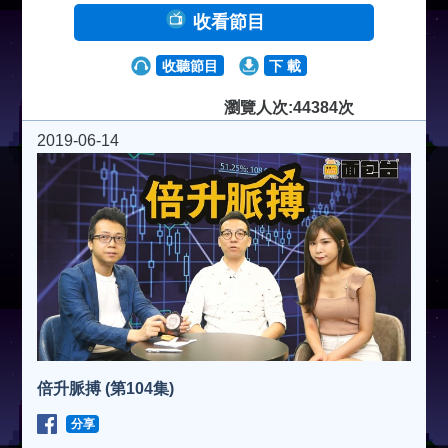
收看節目
收聽節目
下 載
瀏覽人次:44384次
2019-06-14
倍升脈搏 (第104集)
分享