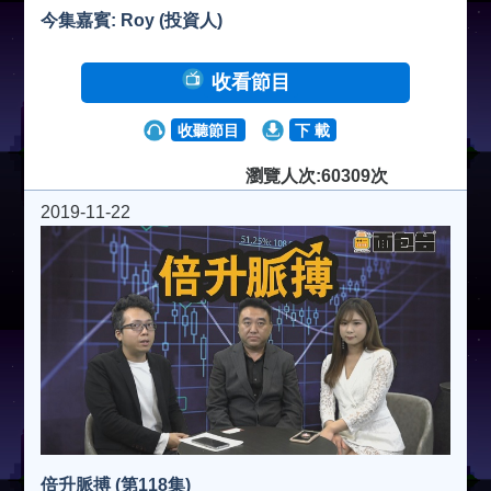
今集嘉賓: Roy (投資人)
收看節目
收聽節目
下 載
瀏覽人次:60309次
2019-11-22
倍升脈搏 (第118集)