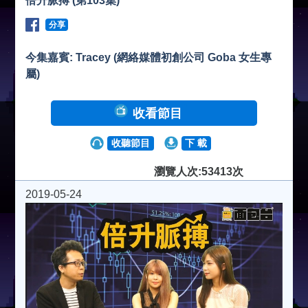
倍升脈搏 (第103集)
分享
今集嘉賓: Tracey (網絡媒體初創公司 Goba 女生專
屬)
收看節目
收聽節目
下 載
瀏覽人次:53413次
2019-05-24