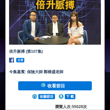
倍升脈搏 (第107集)
分享
今集嘉賓: 保險大師 鄭棣盛老師
收看節目
收聽節目
下 載
瀏覽人次:55028次