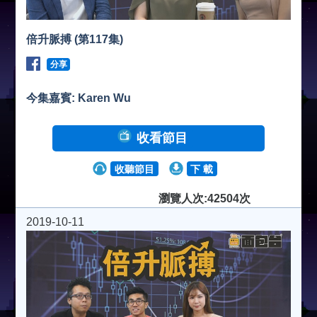
倍升脈搏 (第117集)
分享
今集嘉賓: Karen Wu
收看節目
收聽節目
下 載
瀏覽人次:42504次
2019-10-11