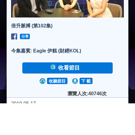
倍升脈搏 (第102集)
分享
今集嘉賓: Eagle 伊糕 (財經KOL)
收看節目
收聽節目
下 載
瀏覽人次:40746次
2019-05-17