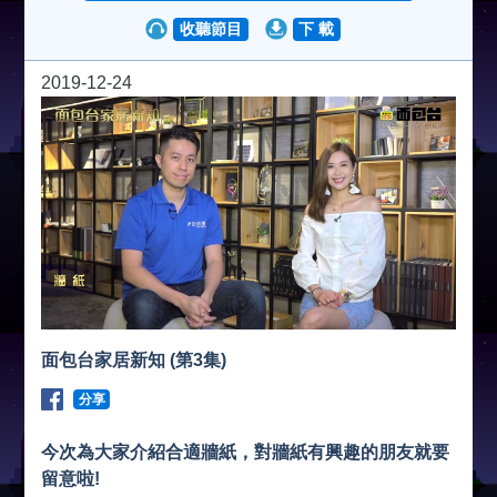
收聽節目
下 載
d
2019-12-24
e
o
面包台家居新知 (第3集)
分享
今次為大家介紹合適牆紙，對牆紙有興趣的朋友就要
留意啦!