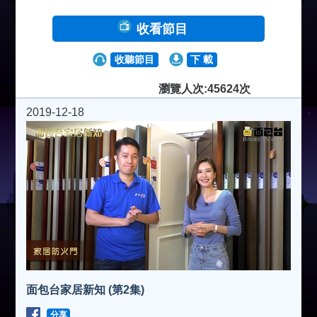
收看節目
收聽節目
下 載
瀏覽人次:45624次
2019-12-18
面包台家居新知 (第2集)
分享