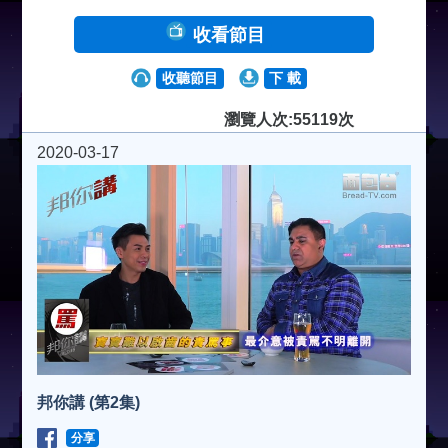
收看節目
收聽節目
下 載
瀏覽人次:55119次
2020-03-17
邦你講 (第2集)
分享