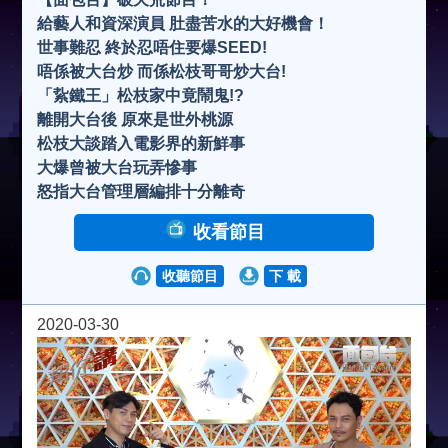
給藝人和資深演員 肚盡苦水的大好機會！
世事難忍 終於忍唔住要爆SEED!
唔係被大台炒 而係松枝哥哥炒大台!
「紥鐵王」松枝家中竟鬧鬼!?
離開大台後 原來是世外桃源
松枝大談踏入電影界的新鮮事
大爆曾被大台玩弄慘事
怒指大台管理層編排十分離奇
收看節目
收聽節目
下 載
2020-03-30