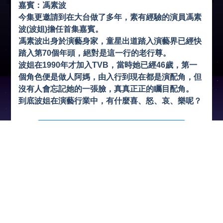
嘉賓：馮素波
今集更邀請到在大台做了多年，素有經驗的演員馮素
波(波姐)擔任首集嘉賓。
馮素波出身於演藝身家，童星出道踏入演藝界已經快
踏入第70個年頭，絕對是這一行的老行尊。
波姐在1990年才加入TVB，當時她已經46歲，第一
個角色便是做人阿媽，由入行到現在都是演配角，但
沒有人會忘記她的一張臉，真真​​正正的矚目配角。
到底波姐在演藝行業中，有什麼喜、怒、哀、樂呢？
收看節目
收聽節目
下 載
瀏覽人次:57240次