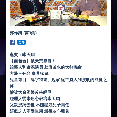
邦你講 (第3集)
分享
嘉賓：李天翔
【面包台】破天荒節目！
給藝人和資深演員 肚盡苦水的大好機會！
大爆三色台 廠景猛鬼
兒童節目「認字特警」起家 從主持人到接劇的成魔之
路
慘被大台監製冷待經歷
經理人從未用心栽培李天翔
父親患病去世 不能盡好兒子責任
好戲之人不受重用 最後灰心離巢