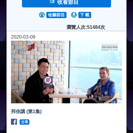
收看節目
收聽節目
下 載
瀏覽人次:51484次
2020-03-09
邦你講 (第1集)
分享