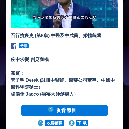
百行抗疫史 (第8集) 中醫及中成藥、婚禮統籌
分享
疫中求變 創見商機
嘉賓：
黃子明 Derek (註冊中醫師、醫藥公司董事、中國中
醫科學院碩士）
楊傑倫 Jacco (囍宴大師創辦人）
收看節目
收聽節目
下 載