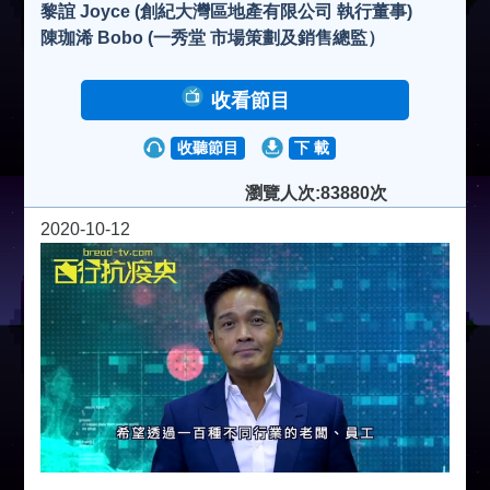
黎誼 Joyce (創紀大灣區地產有限公司 執行董事)
陳珈浠 Bobo (一秀堂 市場策劃及銷售總監）
收看節目
收聽節目
下 載
瀏覽人次:83880次
2020-10-12