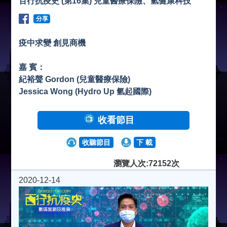
百行抗疫史 (第16集) 兒童醫療保險、氫健康科技
分享
疫中求變 創見商機
嘉 賓：
紀裕聲 Gordon (兒童醫療保險)
Jessica Wong (Hydro Up 氫起國際)
收看節目
收聽節目
下 載
瀏覽人次:72152次
2020-12-14