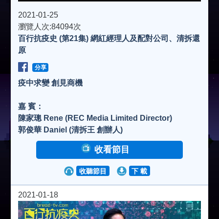
a
2021-01-25
瀏覽人次:84094次
百行抗疫史 (第21集) 網紅經理人及配對公司、清拆還
y
原
V
分享
疫中求變 創見商機
i
嘉 賓：
陳家璁 Rene (REC Media Limited Director)
d
郭俊華 Daniel (清拆王 創辦人)
收看節目
e
收聽節目
下 載
o
2021-01-18