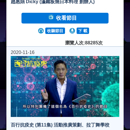
趙惠娟 Dicky (灜鐵板燒日本料理 創辦人)
收看節目
收聽節目
下 載
瀏覽人次:88285次
2020-11-16
百行抗疫史 (第11集) 活動推廣策劃、拉丁舞學校