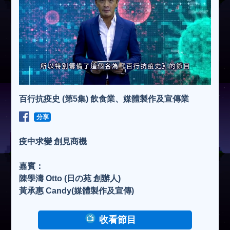
百行抗疫史 (第5集) 飲食業、媒體製作及宣傳業
分享
疫中求變 創見商機
嘉賓：
陳學濤 Otto (日の苑 創辦人)
黃承惠 Candy(媒體製作及宣傳)
收看節目