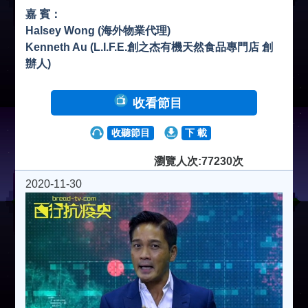
嘉 賓：
Halsey Wong (海外物業代理)
Kenneth Au (L.I.F.E.創之杰有機天然食品專門店 創
辦人)
收看節目
收聽節目
下 載
瀏覽人次:77230次
2020-11-30