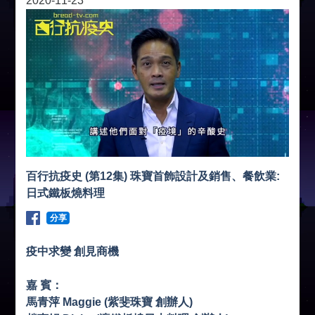
2020-11-23
百行抗疫史 (第12集) 珠寶首飾設計及銷售、餐飲業:
日式鐵板燒料理
分享
疫中求變 創見商機
嘉 賓：
馬青萍 Maggie (紫斐珠寶 創辦人)