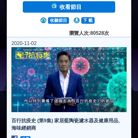
收看節目
收聽節目
下 載
瀏覽人次:80528次
2020-11-02
百行抗疫史 (第9集) 家居藍陶瓷濾水器及健康用品、
海味經銷商