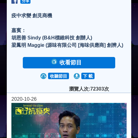
分享
疫中求變 創見商機
嘉賓：
胡恩善 Sindy (B&H標緻科技 創辦人)
梁鳳明 Maggie (源味有限公司 [海味供應商] 創辨人)
收看節目
收聽節目
下 載
瀏覽人次:72303次
2020-10-26