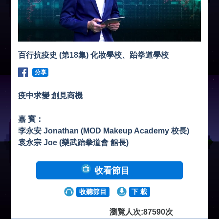
百行抗疫史 (第18集) 化妝學校、跆拳道學校
分享
疫中求變 創見商機
嘉 賓：
李永安 Jonathan (MOD Makeup Academy 校長)
袁永宗 Joe (樂武跆拳道會 館長)
收看節目
收聽節目
下 載
瀏覽人次:87590次