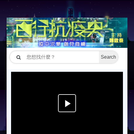
Search
P
l