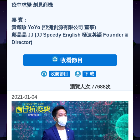
疫中求變 創見商機
嘉 賓：
黃耀珍 YoYo (亞洲創源有限公司 董事)
鄺晶晶 JJ (JJ Speedy English 極速英語 Founder &
Director)
收看節目
收聽節目
下 載
瀏覽人次:77688次
2021-01-04