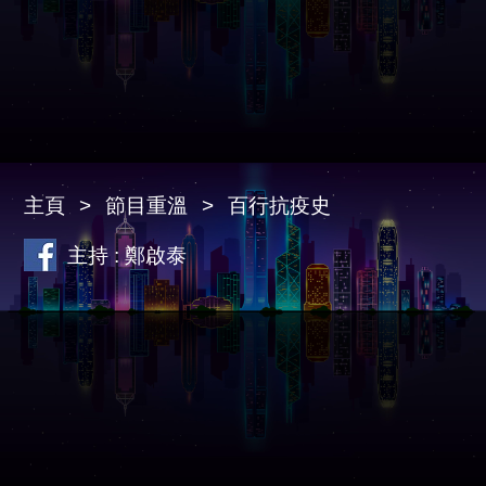
主頁
節目重溫
百行抗疫史
主持 : 鄭啟泰