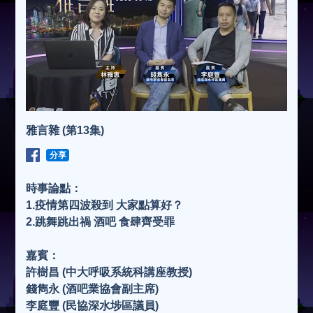
雅言雜 (第13集)
分享
時事論點：
1.疫情第四波殺到 大家點算好？
2.跳舞跳出禍 酒吧 食肆齊受罪
嘉賓：
許樹昌 (中大呼吸系統科講座教授)
錢雋永 (酒吧業協會副主席)
李庭豐 (民協深水埗區議員)