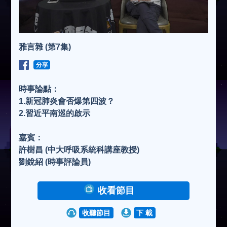
雅言雜 (第7集)
分享
時事論點：
1.新冠肺炎會否爆第四波？
2.習近平南巡的啟示
嘉賓：
許樹昌 (中大呼吸系統科講座教授)
劉銳紹 (時事評論員)
收看節目
收聽節目
下 載