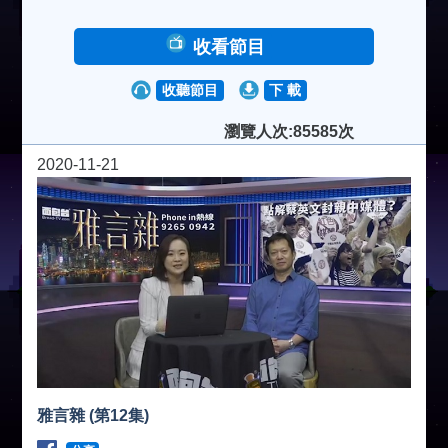
收看節目
收聽節目
下 載
瀏覽人次:85585次
2020-11-21
雅言雜 (第12集)