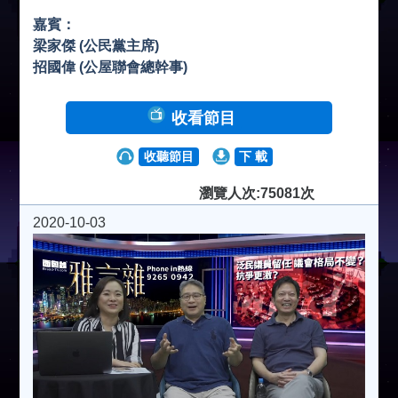
嘉賓：
梁家傑 (公民黨主席)
招國偉 (公屋聯會總幹事)
收看節目
收聽節目
下 載
瀏覽人次:75081次
2020-10-03