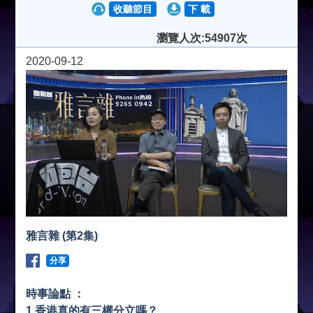
收聽節目
下 載
瀏覽人次:54907次
2020-09-12
雅言雜 (第2集)
分享
時事論點 ：
1.香港真的有三權分立嗎？