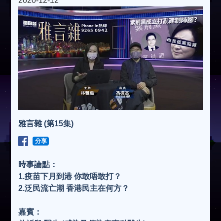
2020-12-12
雅言雜 (第15集)
分享
時事論點：
1.疫苗下月到港 你敢唔敢打？
2.泛民流亡潮 香港民主在何方？
嘉賓：