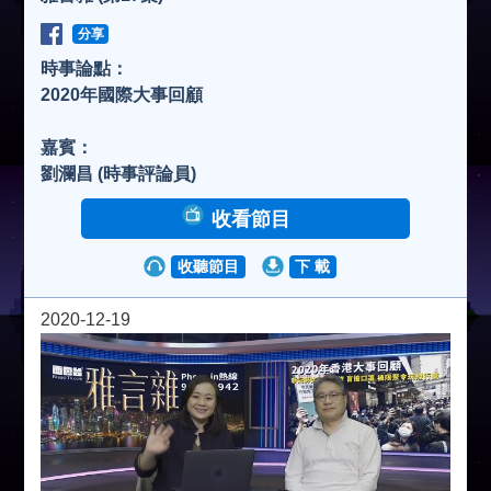
分享
時事論點：
2020年國際大事回顧
嘉賓：
劉瀾昌 (時事評論員)
收看節目
收聽節目
下 載
2020-12-19