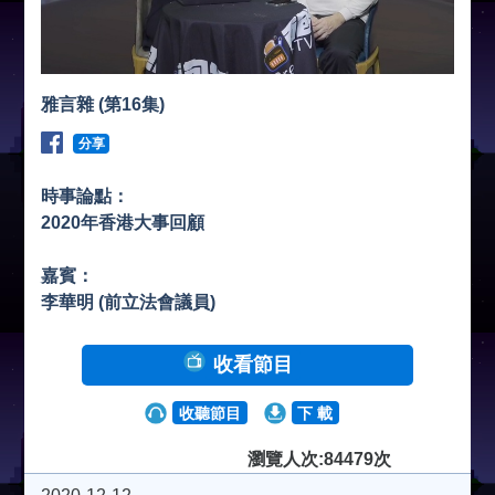
雅言雜 (第16集)
分享
時事論點：
2020年香港大事回顧
嘉賓：
李華明 (前立法會議員)
收看節目
收聽節目
下 載
瀏覽人次:84479次