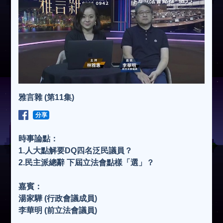
雅言雜 (第11集)
分享
時事論點：
1.人大點解要DQ四名泛民議員？
2.民主派總辭 下屆立法會點樣「選」？
嘉賓：
湯家驊 (行政會議成員)
李華明 (前立法會議員)