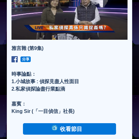
雅言雜 (第9集)
分享
時事論點：
1.小城故事 : 偵探見盡人性面目
2.私家偵探論盡行業點滴
嘉賓：
King Sir (「一目偵信」社長)
收看節目