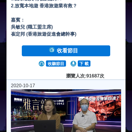
2.放寬本地遊 香港旅遊業有救？
嘉賓：
吳敏兒 (職工盟主席)
崔定邦 (香港旅遊促進會總幹事)
收看節目
收聽節目
下 載
瀏覽人次:91687次
2020-10-17