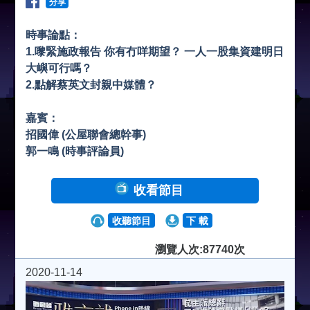
分享
時事論點：
1.嚟緊施政報告 你有冇咩期望？ 一人一股集資建明日
大嶼可行嗎？
2.點解蔡英文封親中媒體？
嘉賓：
招國偉 (公屋聯會總幹事)
郭一鳴 (時事評論員)
收看節目
收聽節目
下 載
瀏覽人次:87740次
2020-11-14