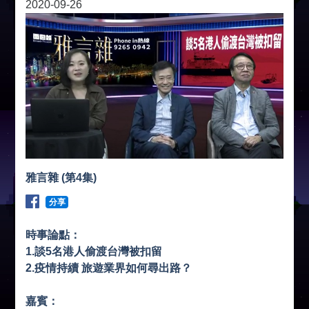
2020-09-26
雅言雜 (第4集)
分享
時事論點：
1.談5名港人偷渡台灣被扣留
2.疫情持續 旅遊業界如何尋出路？
嘉賓：