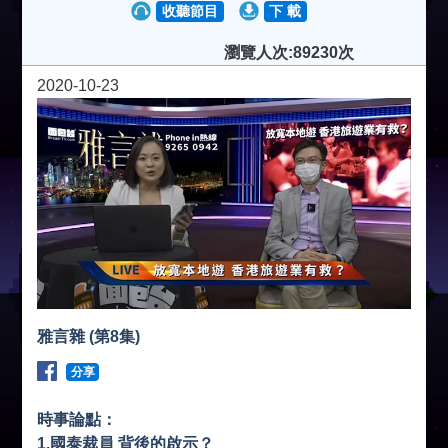
收聽節目
下 載
瀏覽人次:89230次
2020-10-23
雅言雜 (第8集)
分享
時事論點：
1.國泰裁員 背後的啟示？