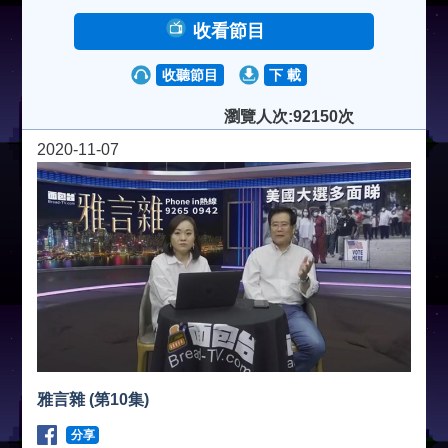
收看節目
收聽節目
下 載
瀏覽人次:92150次
2020-11-07
雅言雜 (第10集)
分享