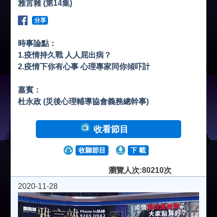
雅言雜 (第14集)
分享
時事論點：
1.疫情持久戰 人人屈出病？
2.疫情下你有心事 心理專家同你傾吓計
嘉賓：
杜永政 (災後心理輔導協會義務總幹事)
收看節目
收聽節目
下 載
瀏覽人次:80210次
2020-11-28