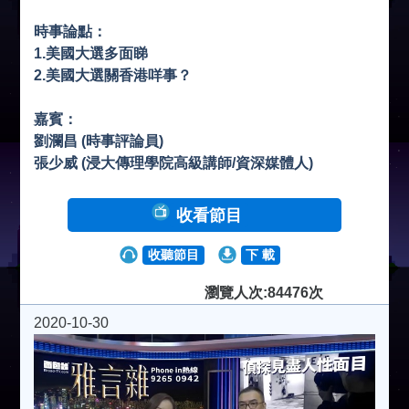
時事論點：
1.美國大選多面睇
2.美國大選關香港咩事？
嘉賓：
劉瀾昌 (時事評論員)
張少威 (浸大傳理學院高級講師/資深媒體人)
收看節目
收聽節目
下 載
瀏覽人次:84476次
2020-10-30