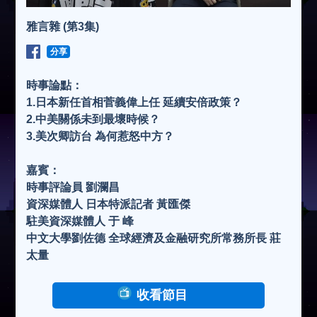
雅言雜 (第3集)
分享
時事論點：
1.日本新任首相菅義偉上任 延續安倍政策？
2.中美關係未到最壞時候？
3.美次卿訪台 為何惹怒中方？
嘉賓：
時事評論員 劉瀾昌
資深媒體人 日本特派記者 黃匯傑
駐美資深媒體人 于 峰
中文大學劉佐德 全球經濟及金融研究所常務所長 莊
太量
收看節目