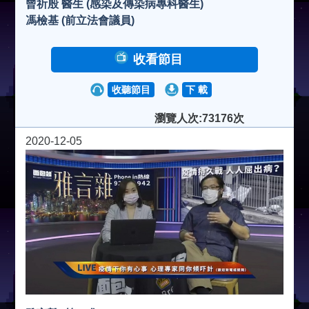
曾祈殷 醫生 (感染及傳染病專科醫生)
馮檢基 (前立法會議員)
收看節目
收聽節目
下 載
瀏覽人次:73176次
2020-12-05