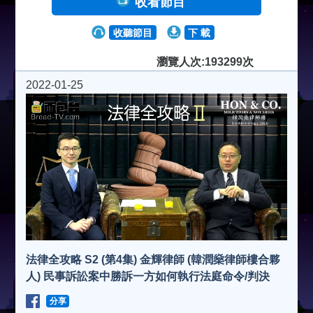
收看節目
收聽節目
下 載
瀏覽人次:193299次
2022-01-25
法律全攻略 S2 (第4集) 金輝律師 (韓潤燊律師樓合夥
人) 民事訴訟案中勝訴一方如何執行法庭命令/判決
分享