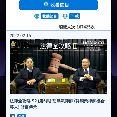
收看節目
收聽節目
下 載
瀏覽人次:167425次
2022-02-15
法律全攻略 S2 (第6集) 胡洪斌律師 (韓潤燊律師樓合
夥人) 財富傳承
分享