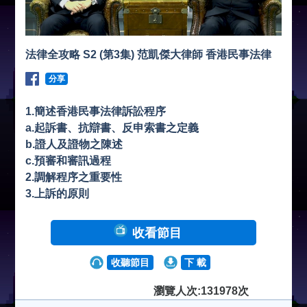
法律全攻略 S2 (第3集) 范凱傑大律師 香港民事法律
分享
1.簡述香港民事法律訴訟程序
a.起訴書、抗辯書、反申索書之定義
b.證人及證物之陳述
c.預審和審訊過程
2.調解程序之重要性
3.上訴的原則
收看節目
收聽節目
下 載
瀏覽人次:131978次