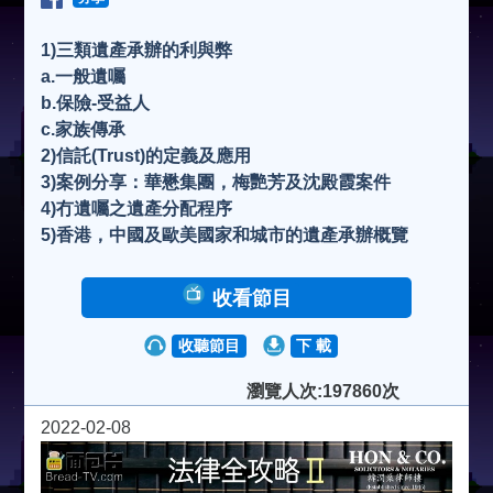
1)三類遺產承辦的利與弊
a.一般遺囑
b.保險-受益人
c.家族傳承
2)信託(Trust)的定義及應用
3)案例分享：華懋集團，梅艷芳及沈殿霞案件
4)冇遺囑之遺產分配程序
5)香港，中國及歐美國家和城市的遺產承辦概覽
收看節目
收聽節目
下 載
瀏覽人次:197860次
2022-02-08