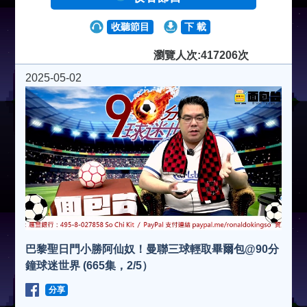
收聽節目
下 載
瀏覽人次:417206次
2025-05-02
巴黎聖日門小勝阿仙奴！曼聯三球輕取畢爾包@90分
鐘球迷世界 (665集，2/5）
分享