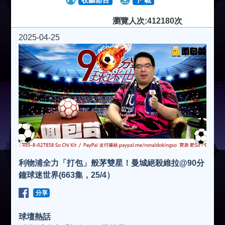
瀏覽人次:412180次
2025-04-25
利物浦全力「打包」般茅雙星！曼城絕殺維拉@90分
鐘球迷世界(663集，25/4）
分享
球壇熱話