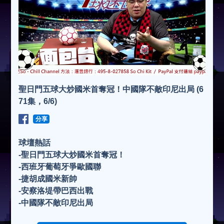
聖日門五球大炒國米首奪冠！中國隊不敵印尼出局 (6
71集，6/6)
分享
球壇熱話
-聖日門五球大炒國米首奪冠！
-西班牙葡萄牙爭歐國聯
-捷胡成國米新帥
-安察洛堤帶巴西出戰
-中國隊不敵印尼出局