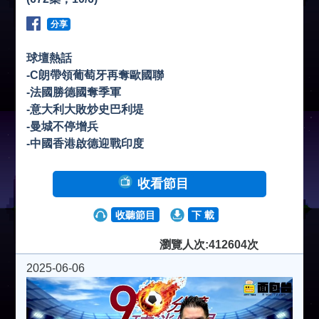
分享
球壇熱話
-C朗帶領葡萄牙再奪歐國聯
-法國勝德國奪季軍
-意大利大敗炒史巴利堤
-曼城不停增兵
-中國香港啟德迎戰印度
收看節目
收聽節目
下 載
瀏覽人次:412604次
2025-06-06