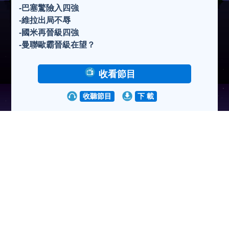
-巴塞驚險入四強
-維拉出局不辱
-國米再晉級四強
-曼聯歐霸晉級在望？
收看節目
收聽節目
下 載
瀏覽人次:423203次
2025-04-08