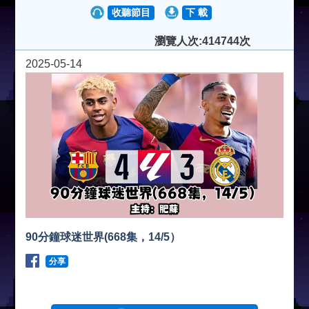
收聽節目
下 載
瀏覽人次:414744次
2025-05-14
90分鐘球迷世界(668集，14/5）
分享