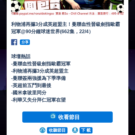
利物浦再攞3分成英超盟主！曼聯血性晉級劍指歐霸
冠軍@90分鐘球迷世界(662集，22/4）
分享
球壇熱話
-曼聯血性晉級劍指歐霸冠軍
-利物浦再攞3分成英超盟主
-曼聯簽兩強援為下季準備
-英超前五鬥到最後
-國米拿玻里同分
-利華又失分拜仁冠軍在望
收看節目
收聽節目
下 載