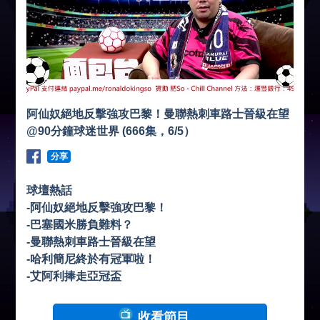
阿仙奴絕地反擊強攻巴黎！曼聯熱刺車路士晉級在望
@90分鐘球迷世界 (666集，6/5）
分享
球壇熱話
-阿仙奴絕地反擊強攻巴黎！
-巴塞國米勝負難料？
-曼聯熱刺車路士晉級在望
-哈利簡尼終於有冠軍啦！
-艾阿利捧走亞冠盃
收看節目