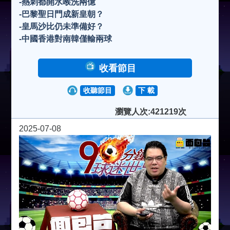
-熱刺都開水喉洗兩億
-巴黎聖日門成新皇朝？
-皇馬沙比仍未準備好？
-中國香港對南韓僅輸兩球
收看節目
收聽節目
下 載
瀏覽人次:421219次
2025-07-08