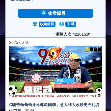
收看節目
收聽節目
下 載
瀏覽人次:422615次
2025-06-10
C朗帶領葡萄牙再奪歐國聯；意大利大敗炒史巴利堤
(672集，10/6)