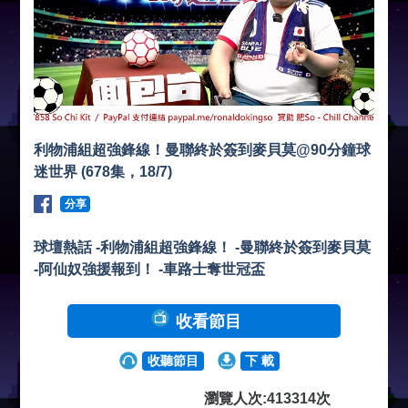
利物浦組超強鋒線！曼聯終於簽到麥貝莫@90分鐘球
迷世界 (678集，18/7)
分享
球壇熱話 -利物浦組超強鋒線！ -曼聯終於簽到麥貝莫
-阿仙奴強援報到！ -車路士奪世冠盃
收看節目
收聽節目
下 載
瀏覽人次:413314次