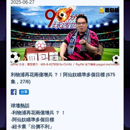
2025-06-27
利物浦再花兩億增兵 ？！阿仙奴瞄準多個目標 (675
集，27/6)
分享
球壇熱話
-利物浦再花兩億增兵 ？ ！
-阿仙奴瞄準多個目標
-紐卡素「出價不利」