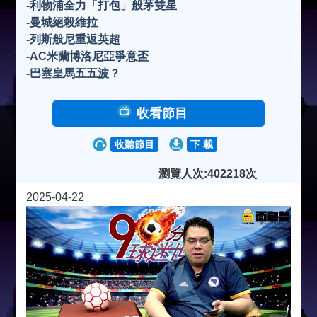
-利物浦全力「打包」般茅雙星
-曼城絕殺維拉
-列斯般尼重返英超
-AC米蘭博洛尼亞爭意盃
-巴塞皇馬五五波？
收看節目
收聽節目
下 載
瀏覽人次:402218次
2025-04-22