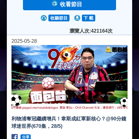
收看節目
收聽節目
下 載
瀏覽人次:421164次
2025-05-28
利物浦奪冠繼續增兵！韋斯成紅軍新核心？@90分鐘
球迷世界(670集，28/5)
分享