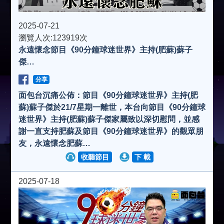
a
2025-07-21
瀏覽人次:123919次
永遠懷念節目《90分鐘球迷世界》主持(肥蘇)蘇子
y
傑…
V
分享
面包台沉痛公佈：節目《90分鐘球迷世界》主持(肥
蘇)蘇子傑於21/7星期一離世，本台向節目《90分鐘球
i
迷世界》主持(肥蘇)蘇子傑家屬致以深切慰問，並感
謝一直支持肥蘇及節目《90分鐘球迷世界》的觀眾朋
d
友，永遠懷念肥蘇…
收聽節目
下 載
e
2025-07-18
o