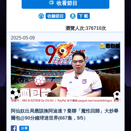
收看節目
收聽節目
下 載
瀏覽人次:376710次
2025-05-09
阿仙奴出局應該換阿迪達？曼聯「魔性回歸」大炒畢
爾包@90分鐘球迷世界(667集，9/5）
分享