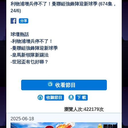
利物浦增兵停不了！曼聯組強鋒陣迎新球季 (674集，
24/6)
分享
球壇熱話
-利物浦增兵停不了！
-曼聯組強鋒陣迎新球季
-皇馬新領隊新踢法
-世冠盃有乜好睇？
收看節目
收聽節目
下 載
瀏覽人次:422179次
2025-06-18