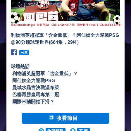
利物浦英超冠軍「含金量低」？阿仙奴全力迎戰PSG
@90分鐘球迷世界(664集，29/4）
分享
球壇熱話
-利物浦英超冠軍「含金量低」？
-阿仙奴全力迎戰PSG
-曼城水晶宮決戰温布萊
-巴塞再勝皇馬奪第二冠
-國際米蘭開始下滑？
收看節目
收聽節目
下 載