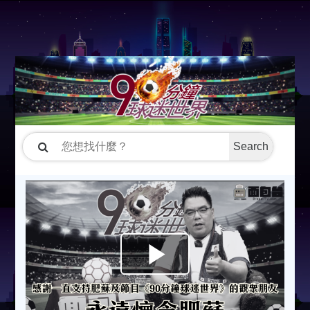
Search
P
l