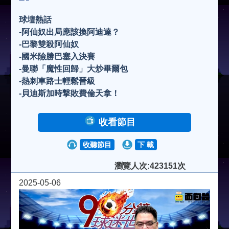
球壇熱話
-阿仙奴出局應該換阿迪達？
-巴黎雙殺阿仙奴
-國米險勝巴塞入決賽
-曼聯「魔性回歸」大炒畢爾包
-熱刺車路士輕鬆晉級
-貝迪斯加時撃敗費倫天拿！
收看節目
收聽節目
下 載
瀏覽人次:423151次
2025-05-06