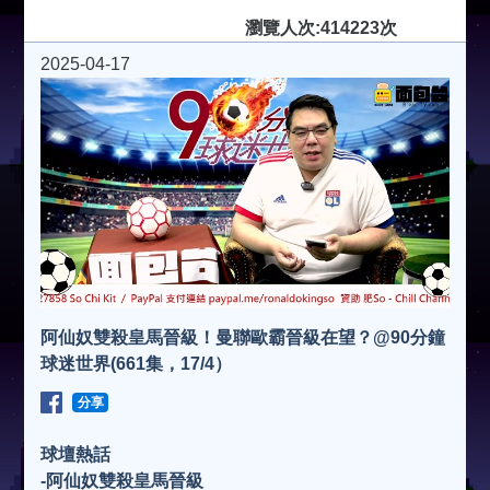
瀏覽人次:414223次
2025-04-17
阿仙奴雙殺皇馬晉級！曼聯歐霸晉級在望？@90分鐘
球迷世界(661集，17/4）
分享
球壇熱話
-阿仙奴雙殺皇馬晉級