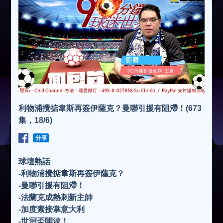
利物浦攪掂韋斯再簽伊薩克？曼聯引援有阻滯！(673
集，18/6)
分享
球壇熱話
-利物浦攪掂韋斯再簽伊薩克？
-曼聯引援有阻滯！
-法蘭克成熱刺新主帥
-加度素接掌意大利
-世冠盃開波！