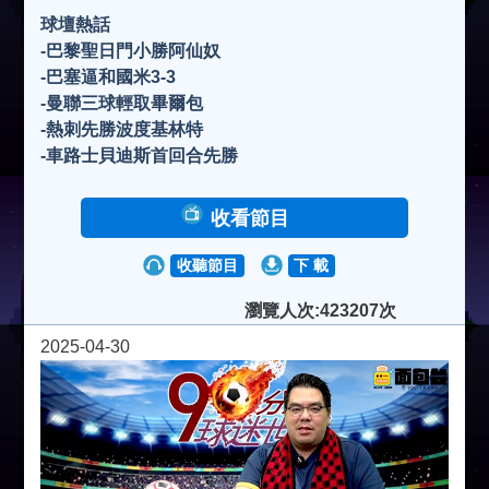
球壇熱話
-巴黎聖日門小勝阿仙奴
-巴塞逼和國米3-3
-曼聯三球輕取畢爾包
-熱刺先勝波度基林特
-車路士貝迪斯首回合先勝
收看節目
收聽節目
下 載
瀏覽人次:423207次
2025-04-30