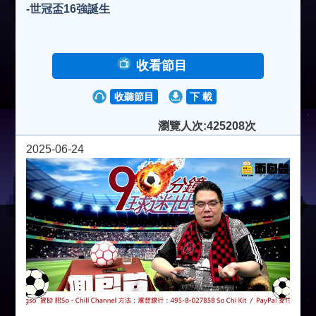
-世冠盃16強誕生
收看節目
收聽節目
下 載
瀏覽人次:425208次
2025-06-24