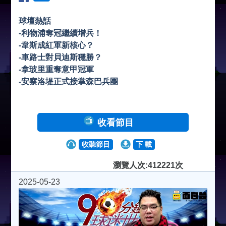
球壇熱話
-利物浦奪冠繼續增兵！
-韋斯成紅軍新核心？
-車路士對貝迪斯穩勝？
-拿玻里重奪意甲冠軍
-安察洛堤正式接掌森巴兵團
收看節目
收聽節目
下 載
瀏覽人次:412221次
2025-05-23