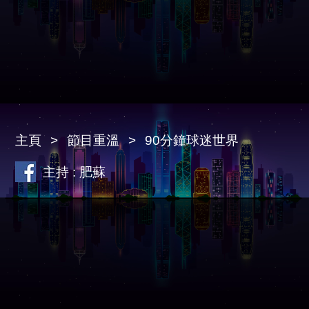
主頁
節目重溫
90分鐘球迷世界
主持 : 肥蘇