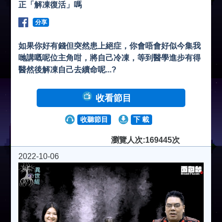
正「解凍復活」嗎
分享
如果你好有錢但突然患上絕症，你會唔會好似今集我
哋講嘅呢位主角咁，將自己冷凍，等到醫學進步有得
醫然後解凍自己去續命呢...?
收看節目
收聽節目
下 載
瀏覽人次:169445次
2022-10-06