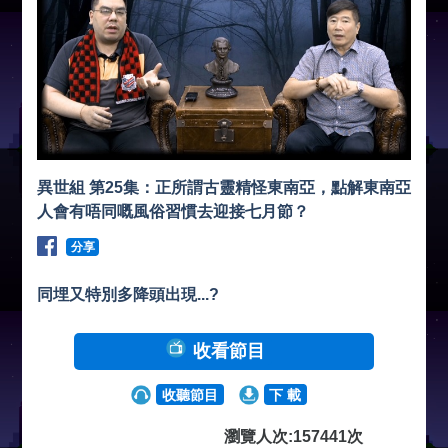
異世組 第25集：正所謂古靈精怪東南亞，點解東南亞
人會有唔同嘅風俗習慣去迎接七月節？
分享
同埋又特別多降頭出現...?
收看節目
收聽節目
下 載
瀏覽人次:157441次