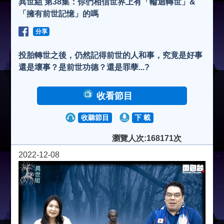
異世組 第38集：你們相信世界上有「輪迴轉世」&
「擁有前世記憶」的嗎
分享
投胎轉世之後，仍然記得前世的人和事，究竟是好事
還是壞事？是前世功德？還是罪孽...?
收看節目
收聽節目
下 載
瀏覽人次:168171次
2022-12-08