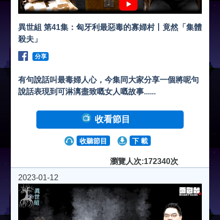
異世組 第41集：匈牙利最惡毒的寡婦村丨竟然「集體
殺夫」
分享
有句說話叫最毒婦人心，今集同大家分享一個將呢句
說話表現到可淋漓盡致嘅女人嘅故事......
收看節目
收聽節目
下 載
瀏覽人次:172340次
2023-01-12