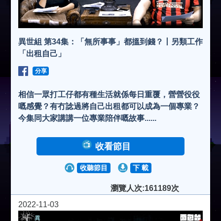
異世組 第34集：「無所事事」都搵到錢？丨另類工作
「出租自己」
分享
相信一眾打工仔都有種生活就係每日重覆，營營役役
嘅感覺？有冇諗過將自己出租都可以成為一個專業？
今集同大家講講一位專業陪伴嘅故事......
收看節目
收聽節目
下 載
瀏覽人次:161189次
2022-11-03