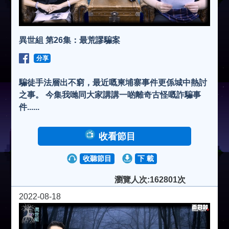
異世組 第26集：最荒謬騙案
分享
騙徒手法層出不窮，最近嘅柬埔寨事件更係城中熱討
之事。 今集我哋同大家講講一啲離奇古怪嘅詐騙事
件......
收看節目
收聽節目
下 載
瀏覽人次:162801次
2022-08-18