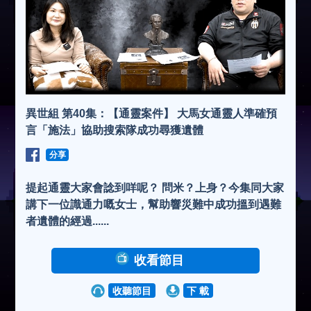
異世組 第40集：【通靈案件】 大馬女通靈人準確預
言「施法」協助搜索隊成功尋獲遺體
分享
提起通靈大家會諗到咩呢？ 問米？上身？今集同大家
講下一位識通力嘅女士，幫助響災難中成功搵到遇難
者遺體的經過......
收看節目
收聽節目
下 載