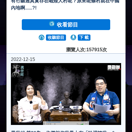
有冇聽過真實存在嘅矮人村呢？原來呢條村就在中國
內地啊......?!
收看節目
收聽節目
下 載
瀏覽人次:157915次
2022-12-15