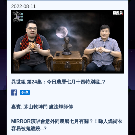
2022-08-11
異世組 第24集：今日農曆七月十四特別猛..?
分享
嘉賓: 茅山乾坤門 盧法輝師傅
MIRROR演唱會意外同農曆七月有關？！睇人燒街衣
容易被鬼纏繞...?