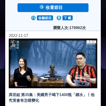
收看節目
收聽節目
下 載
瀏覽人次:179962次
2022-11-17
異世組 第35集：美國男子喝下1400瓶「鐳水」丨他
究竟會有怎樣變化