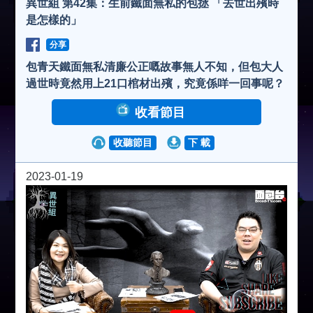
異世組 第42集：生前鐵面無私的包拯 「去世出殯時
是怎樣的」
分享
包青天鐵面無私清廉公正嘅故事無人不知，但包大人
過世時竟然用上21口棺材出殯，究竟係咩一回事呢？
收看節目
收聽節目
下 載
2023-01-19