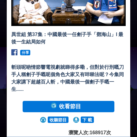
異世組 第37集：中國最後一任劊子手「鄧海山」l 最
後一生結局如何
分享
斬頭呢啲情節響電視劇就睇得多嘞，但對於行刑嘅刀
手人稱劊子手嘅呢個角色大家又有咩睇法呢？今集同
大家講下超越百人斬，中國最後一個劊子手嘅一
生......
收看節目
收聽節目
下 載
瀏覽人次:168917次