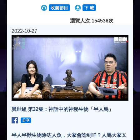
收聽節目
下 載
瀏覽人次:154536次
2022-10-27
異世組 第32集：神話中的神秘生物「半人馬」
分享
半人半獸生物除咗人魚，大家會諗到咩？人馬大家又