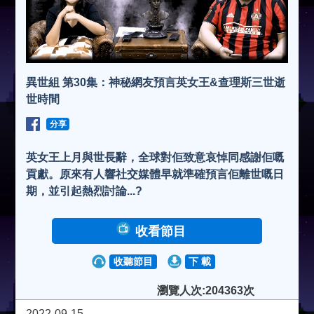
異世組 第30集：神秘網友預言英女王&查理斯三世逝
世時間
分享
英女王上月與世長辭，全球對佢致意哀悼同感謝佢嘅
貢獻。原來有人響社交媒體早就準確預言佢離世嘅日
期，並引起熱烈討論...?
收看節目
收聽節目
下 載
瀏覽人次:204363次
2022-09-15