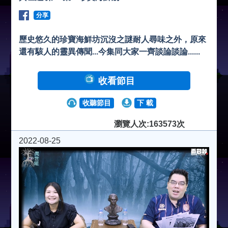
分享
歷史悠久的珍寶海鮮坊沉沒之謎耐人尋味之外，原來
還有駭人的靈異傳聞...今集同大家一齊談論談論......
收看節目
收聽節目
下 載
瀏覽人次:163573次
2022-08-25