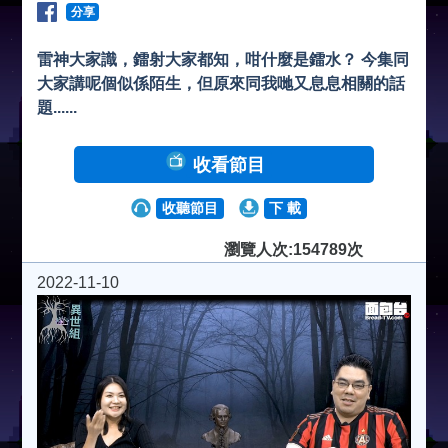
分享
雷神大家識，鐳射大家都知，咁什麼是鐳水？ 今集同
大家講呢個似係陌生，但原來同我哋又息息相關的話
題......
收看節目
收聽節目
下 載
瀏覽人次:154789次
2022-11-10