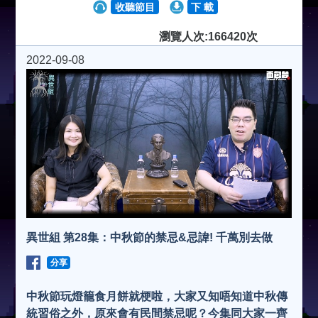
收聽節目
下 載
瀏覽人次:166420次
2022-09-08
異世組 第28集：中秋節的禁忌&忌諱! 千萬別去做
分享
中秋節玩燈籠食月餅就梗啦，大家又知唔知道中秋傳
統習俗之外，原來會有民間禁忌呢？今集同大家一齊