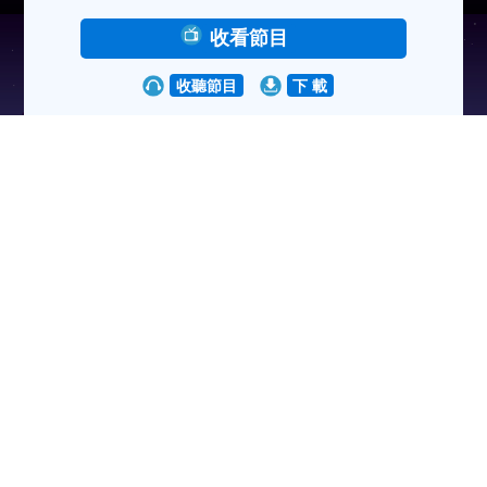
收看節目
收聽節目
下 載
瀏覽人次:148204次
2022-08-04
異世組 第23集：陰陽眼嘉賓於殯儀館工作期間特別
凍？