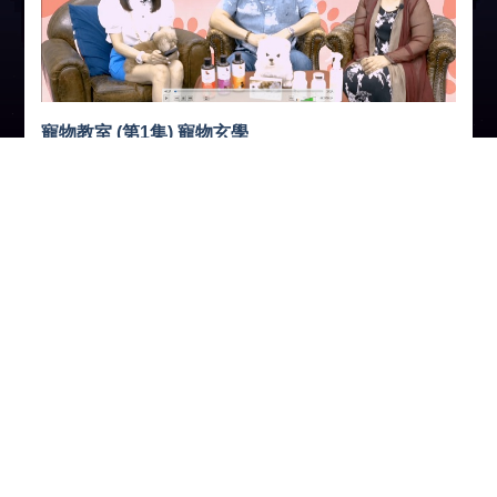
寵物教室 (第1集) 寵物玄學
分享
今集嘉賓：六壬殷法青師傅、茅山盧法輝師傅
兩位師傅分享玄學知識，傳心術及其他知識等等。
收看節目
收聽節目
下 載
瀏覽人次:157903次