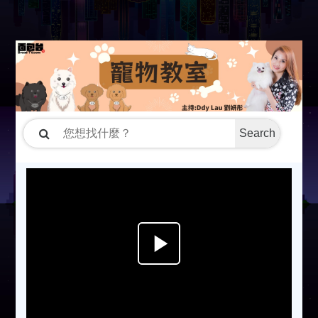
Search
P
l