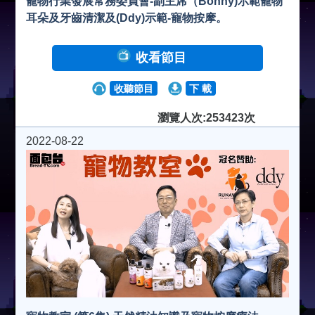
寵物行業發展常務委員會-副主席（Bonny)示範寵物
耳朵及牙齒清潔及(Ddy)示範-寵物按摩。
收看節目
收聽節目
下 載
瀏覽人次:253423次
2022-08-22