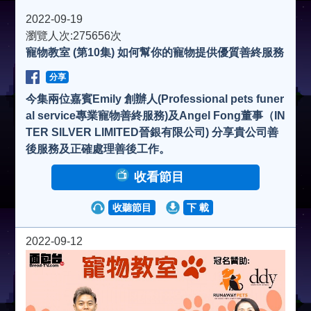
a
2022-09-19
瀏覽人次:275656次
寵物教室 (第10集) 如何幫你的寵物提供優質善終服務
y
分享
V
今集兩位嘉賓Emily 創辦人(Professional pets funer
al service專業寵物善終服務)及Angel Fong董事（IN
TER SILVER LIMITED晉銀有限公司) 分享貴公司善
i
後服務及正確處理善後工作。
收看節目
d
收聽節目
下 載
e
2022-09-12
o