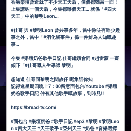
香港樂壇曾造就了不少天王天后，個個都獨當一面！
上集講咗一個天后，今集都嚟個天王... 就係「#四大
天王」中的黎明Leon...
#佳哥 與 #黎明Leon 曾共事多年，當中除咗有唔少趣
事之外，當中「#消化餅事件」係一件鮮為人知嘅趣
事...
今集 #樂壇奶爸歌手日記 佳哥繼續會同 #趙雷蒙 一齊
傾吓「#佳哥嘅人生導師 黎明」
想知道 佳哥同黎明之間故仔 呢集話你知
記得逢星期四晚上7：00留意面包台/Youtube #樂壇
奶爸歌手日記 仲有其他歌手嘅故事，到時見!!
https://bread-tv.com/
#面包台 #樂壇奶爸 #歌手日記 #ep3 #黎明 #黎明Leo
n #四大天王 #天王歌手 #亞州天王 #奶爸 #音樂選擇