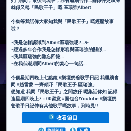
y」期間，最後到現在，亦有繼續合作...關係仲更加深
就係又稱「民歌王子」嘅 區瑞強Albert
今集等我話俾大家知我與「民歌王子」嘅經歷故事
啦？
~我是怎樣認識到Albert區瑞強呢?...✨
~經過多年合作我是怎樣形容與區瑞強的關係...
~我與區瑞強的難忘回憶...
~在我低潮期間Albert的窩心一句話...
今個星期四晚上七點鐘 #樂壇奶爸歌手日記 我繼續會
同 #趙雷蒙 一齊傾吓「民歌王子-區瑞強」
想知道 我同「民歌王子」之間故仔 呢集話你知 記得
逢星期四晚上7：00留意 #面包台/Youtube #樂壇奶
爸歌手日記仲有其他歌手嘅故事，到時見!!
收看節目
收聽節目
下 載