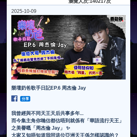
瀏覽人次:140217次
2025-10-09
樂壇奶爸歌手日記EP.6 周杰倫 Jay
分享
我曾經與不同天王天后共事多年...
而今集主角你哋估都估唔到就係有「華語流行天王」
之美譽嘅「周杰倫 Jay」 ✨
大家又知唔知道我同這位亞洲天王係怎樣認識的？