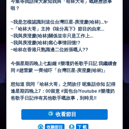
今集等我話俾大家知我與「哈林大哥」嘅經歷故事
啦？
~我是怎樣認識到這位台灣巨星-庾澄慶(哈林)...✨
~「哈林大哥」主持《味分高下》節目的由來...
~我與庾澄慶(哈林)關係並非只是工作上...
~我與庾澄慶(哈林)窩心事情回憶!?
~哈林在香港只熟識邊二位姓張嘅人??
今個星期四晚上七點鐘 #樂壇奶爸歌手日記 我繼續會
同 #趙雷蒙 一齊傾吓「台灣巨星-庾澄慶(哈林)」
想知道 我同「哈林大哥」之間故仔 呢集話你知 記得
逢星期四晚上7：00留意 #面包台/Youtube #樂壇奶
爸歌手日記仲有其他歌手嘅故事，到時見!!
收看節目
收聽節目
下 載