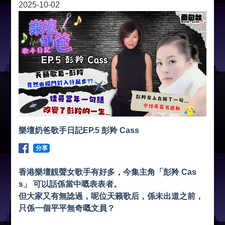
2025-10-02
樂壇奶爸歌手日記EP.5 彭羚 Cass
分享
香港樂壇靚聲女歌手有好多，今集主角「彭羚 Cas
s」 可以話係當中嘅表表者。
但大家又有無諗過，呢位天籟歌后，係未出道之前，
只係一個平平無奇嘅文員？