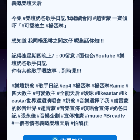
義嘅樂壇天后
今集 #樂壇奶爸歌手日記 我繼續會同 #趙雷蒙 一齊傾
吓「#可愛教主 #楊丞琳」
想知道 我同楊丞琳之間故仔 呢集話你知!!!
記得逢星期四晚上7：00留意 #面包台/Youtube #樂
壇奶爸歌手日記
仲有其他歌手嘅故事，到時見!!!
#樂壇奶爸 #歌手日記 #ep4 #楊丞琳 #楊丞琳Rainie #
四大教主 #可愛教主 #全能天后 #曖昧 #likeastar #lik
eastar世界巡迴演唱會 #奶爸 #音樂選擇了我 #趙雷蒙
的影音世界 #趙雷蒙 #音樂宣傳 #演唱會宣傳 #奶爸日
記 #張永佳 #音樂企劃 #宣傳推廣 #music #Breadtv
#一個有情有義嘅樂壇天后 #怕醜佳