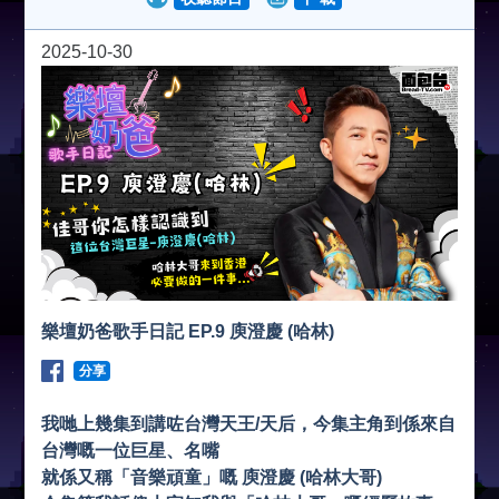
2025-10-30
樂壇奶爸歌手日記 EP.9 庾澄慶 (哈林)
分享
我哋上幾集到講咗台灣天王/天后，今集主角到係來自
台灣嘅一位巨星、名嘴
就係又稱「音樂頑童」嘅 庾澄慶 (哈林大哥)