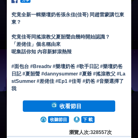
分享
究竟全新一輯樂壇奶爸張永佳(佳哥) 同趙雷蒙講乜東
東？
究竟佳哥同搖滾教父夏韶聲由幾時開始認識？
「差佬佳」個名稱由來
呢集話你知 內容新鮮滾熱辣
#面包台 #Breadtv #樂壇奶爸 #歌手日記 #樂壇奶爸
日記 #夏韶聲 #dannysummer #夏爺 #搖滾教父 #La
stSummer #差佬佳 #Ep1 #佳哥 #奶爸 #音樂選擇了
我
收看節目
收聽節目
下 載
瀏覽人次:328557次