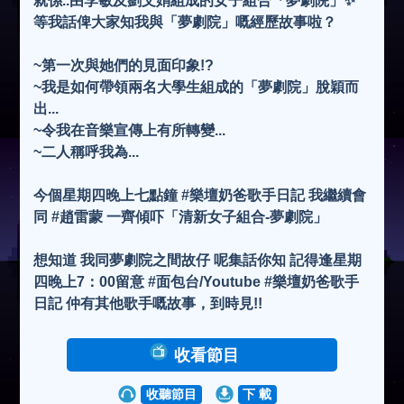
就係..由李敏及劉文娟組成的女子組合「夢劇院」✨
等我話俾大家知我與「夢劇院」嘅經歷故事啦？
~第一次與她們的見面印象!?
~我是如何帶領兩名大學生組成的「夢劇院」脫穎而
出...
~令我在音樂宣傳上有所轉變...
~二人稱呼我為...
今個星期四晚上七點鐘 #樂壇奶爸歌手日記 我繼續會
同 #趙雷蒙 一齊傾吓「清新女子組合-夢劇院」
想知道 我同夢劇院之間故仔 呢集話你知 記得逢星期
四晚上7：00留意 #面包台/Youtube #樂壇奶爸歌手
日記 仲有其他歌手嘅故事，到時見!!
收看節目
收聽節目
下 載