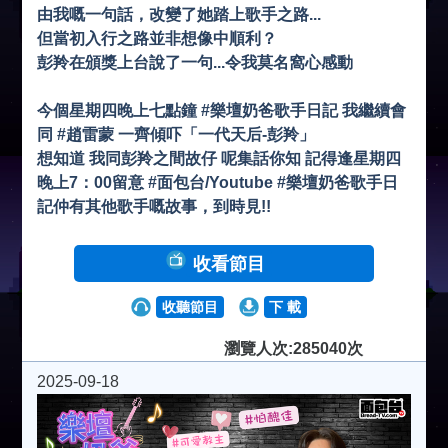
由我嘅一句話，改變了她踏上歌手之路...
但當初入行之路並非想像中順利？
彭羚在頒獎上台說了一句...令我莫名窩心感動
今個星期四晚上七點鐘 #樂壇奶爸歌手日記 我繼續會
同 #趙雷蒙 一齊傾吓「一代天后-彭羚」
想知道 我同彭羚之間故仔 呢集話你知 記得逢星期四
晚上7：00留意 #面包台/Youtube #樂壇奶爸歌手日
記仲有其他歌手嘅故事，到時見!!
收看節目
收聽節目
下 載
瀏覽人次:285040次
2025-09-18