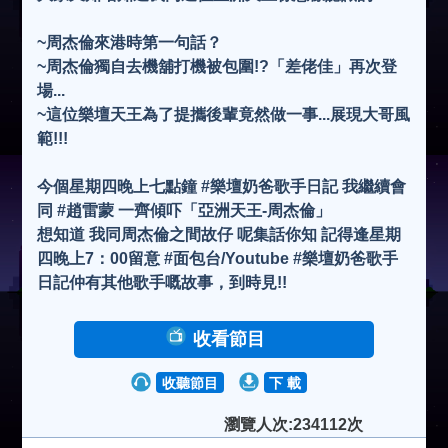
~周杰倫來港時第一句話？
~周杰倫獨自去機舖打機被包圍!?「差佬佳」再次登
場...
~這位樂壇天王為了提攜後輩竟然做一事...展現大哥風
範!!!
今個星期四晚上七點鐘 #樂壇奶爸歌手日記 我繼續會
同 #趙雷蒙 一齊傾吓「亞洲天王-周杰倫」
想知道 我同周杰倫之間故仔 呢集話你知 記得逢星期
四晚上7：00留意 #面包台/Youtube #樂壇奶爸歌手
日記仲有其他歌手嘅故事，到時見!!
收看節目
收聽節目
下 載
瀏覽人次:234112次