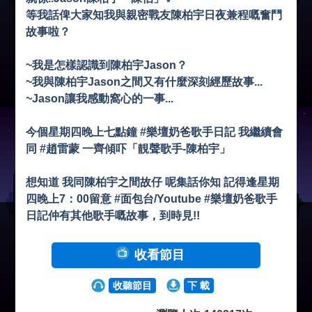
等我話俾大家知我與親密戰友陳柏宇日夜兼程嘅奮鬥
故事啦？
~我是怎樣認識到陳柏宇Jason？
~我與陳柏宇Jason之間又有什麼深刻經歷故事...
~Jason讓我感動窩心的一事...
今個星期四晚上七點鐘 #樂壇奶爸歌手日記 我繼續會
同 #趙雷蒙 一齊傾吓「靚聲歌手-陳柏宇」
想知道 我同陳柏宇之間故仔 呢集話你知 記得逢星期
四晚上7：00留意 #面包台/Youtube #樂壇奶爸歌手
日記仲有其他歌手嘅故事，到時見!!
收看節目
收聽節目
下 載