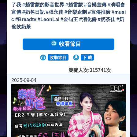
了我 #趙雷蒙的影音世界 #趙雷蒙 #音樂宣傳 #演唱會
宣傳 #奶爸日記 #張永佳 #音樂企劃 #宣傳推廣 #musi
c #Breadtv #LeonLai #金句王 #消化餅 #奶茶佳 #奶
爸飲奶茶
收看節目
收聽節目
下 載
瀏覽人次:315741次
2025-09-04