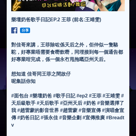
樂壇奶爸歌手日記EP.2 王菲 (前名:王靖雯)
分享
對佳哥來講，王菲除咗係天后之外，佢仲似一隻駱
駝，好專業唔需要食嘢飲嘢，同埋接到每一個通告都
好專業咁完成，係一個永冇甩拖嘅亞州天后。
想知道 佳哥同王菲之間故仔
呢集話你知
#面包台 #樂壇奶爸 #歌手日記 #ep2 #王菲 #王靖雯 #
天后級歌手 #天后歌手 #亞州天后 #奶爸 #音樂選擇了
我 #趙雷蒙的影音世界 #趙雷蒙 #音樂宣傳 #演唱會宣
傳 #奶爸日記 #張永佳 #音樂企劃 #宣傳推廣 #Breadt
v