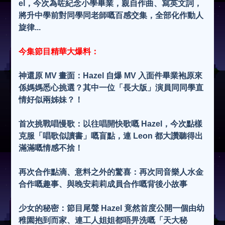
el，今次為咗紀念小學畢業，親自作曲、寫英文詞，
將升中學前對同學同老師嘅百感交集，全部化作動人
旋律...
今集節目精華大爆料：
神還原 MV 畫面：
Hazel 自爆 MV 入面件畢業袍原來
係媽媽悉心挑選？其中一位「長大版」演員同同學直
情好似兩姊妹？！
首次挑戰唱慢歌：
以往唱開快歌嘅 Hazel，今次點樣
克服「唱歌似讀書」嘅盲點，連 Leon 都大讚聽得出
滿滿嘅情感不捨！
再次合作點滴、意料之外的驚喜：
再次同音樂人水金
合作嘅趣事、與晚安莉莉成員合作嘅背後小故事
少女的秘密：
節目尾聲 Hazel 竟然首度公開一個由幼
稚園抱到而家、連工人姐姐都唔畀洗嘅「天大秘