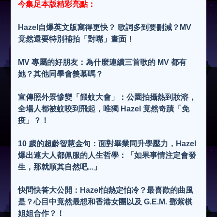
今集足本版精彩亮點：
Hazel自爆英文版寫得更快？ 歌詞多到要刪減？MV
竟然還要特別補拍「對嘴」畫面！
MV 專屬的好朋友：為什麼連續三首歌的 MV 都有
她？其他同學會羨慕嗎？
宣傳照外景慘變「餵蚊大會」：公園拍攝熱到妝溶，
全場人都被蚊咬到飛起，唯獨 Hazel 竟然奇蹟「免
疫」？！
10 歲的超齡智慧金句：面對畢業同升學壓力，Hazel
爆出連大人都佩服的人生哲學：「如果事情注定會發
生，那就順其自然吧...」
快問快答大公開：Hazel怕熱定怕冷？最喜歡的曲風
是？心目中竟然最想和香港女團以及 G.E.M. 鄧紫棋
姐姐合作？！