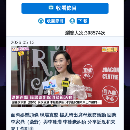
收看節目
收聽節目
下 載
瀏覽人次:308574次
2026-05-13
面包娛樂頭條 現場直擊 楊思琦出席母親節活動 回應
李家鼎（鼎爺）與李泳漢 李泳豪糾紛 分享近況和未
來工作動向...