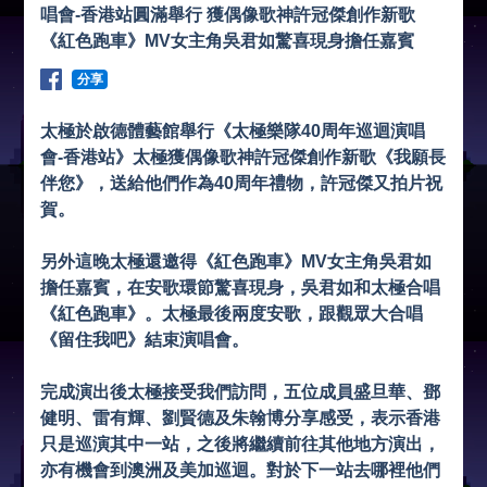
唱會-香港站圓滿舉行 獲偶像歌神許冠傑創作新歌
《紅色跑車》MV女主角吳君如驚喜現身擔任嘉賓
分享
太極於啟德體藝館舉行《太極樂隊40周年巡迴演唱
會-香港站》太極獲偶像歌神許冠傑創作新歌《我願長
伴您》，送給他們作為40周年禮物，許冠傑又拍片祝
賀。
另外這晚太極還邀得《紅色跑車》MV女主角吳君如
擔任嘉賓，在安歌環節驚喜現身，吳君如和太極合唱
《紅色跑車》。太極最後兩度安歌，跟觀眾大合唱
《留住我吧》結束演唱會。
完成演出後太極接受我們訪問，五位成員盛旦華、鄧
健明、雷有輝、劉賢德及朱翰博分享感受，表示香港
只是巡演其中一站，之後將繼續前往其他地方演出，
亦有機會到澳洲及美加巡迴。對於下一站去哪裡他們