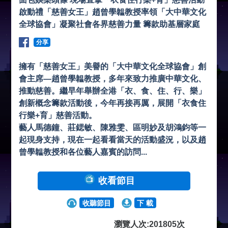
啟動禮「慈善女王」趙曾學韞教授率領「大中華文化
全球協會」凝聚社會各界慈善力量 籌款助基層家庭
分享
擁有「慈善女王」美譽的「大中華文化全球協會」創
會主席—趙曾學韞教授，多年來致力推廣中華文化、
推動慈善。繼早年舉辦全港「衣、食、住、行、樂」
創新概念籌款活動後，今年再接再厲，展開「衣食住
行樂+育」慈善活動。
藝人馬德鐘、莊鍶敏、陳雅雯、區明妙及胡鴻鈞等一
起現身支持，現在一起看看當天的活動盛況，以及趙
曾學韞教授和各位藝人嘉賓的訪問...
收看節目
收聽節目
下 載
瀏覽人次:201805次