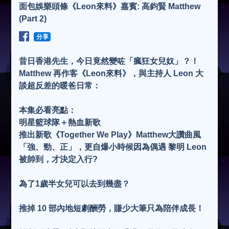
面包娛樂頭條《Leon來料》嘉賓: 高鈞賢 Matthew
(Part 2)
分享
昔日香港先生，今日竟然變咗「瘋狂女兒奴」？！
Matthew 再作客《Leon來料》，與主持人 Leon 大
談超反差的暖爸日常：
本集必看亮點：
明星籃球隊＋熱血新歌
推出新歌《Together We Play》Matthew大讚曲風
「強、勁、正」，更自爆小時候因為偶遇 黎明 Leon
被帥到，才決定入行?
為了1歲半女兒可以去到幾盡？
推掉 10 部內地短劇酬勞，賺少大筆只為陪伴成長！