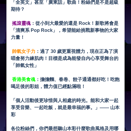
「全英文」甚至「廣東話」歌曲！粉絲們是不是超級
期待？
搖滾靈魂
：
從小到大最愛的還是 Rock！新歌將會是
「清爽系 Pop Rock」，希望能給挑戰新事物的大家
力量！
帥氣女子力
：
過了 30 歲更重視體力，現在正為了演
唱會努力練肌肉！目標是成為能發自內心享受舞台的
「帥氣女性」
香港美食魂
：
擔擔麵、春卷、餃子通通都好吃！吃飽
喝足後的彩姐，體力值已經點滿啦！
「個人活動後更珍惜與人相處的時光。能和大家一起
享受音樂、一起吃飯，就是最幸福的事。」—— 山本
彩
各位粉絲們，你們最想聽山本彩什麼歌曲風格及用哪