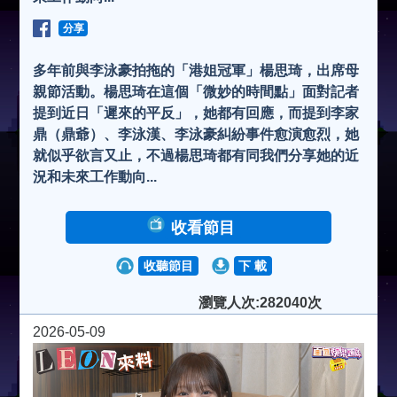
分享
多年前與李泳豪拍拖的「港姐冠軍」楊思琦，出席母
親節活動。楊思琦在這個「微妙的時間點」面對記者
提到近日「遲來的平反」，她都有回應，而提到李家
鼎（鼎爺）、李泳漢、李泳豪糾紛事件愈演愈烈，她
就似乎欲言又止，不過楊思琦都有同我們分享她的近
況和未來工作動向...
收看節目
收聽節目
下 載
瀏覽人次:282040次
2026-05-09