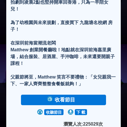
拍劇到凌晨2點也堅持開車回香港，只為一早陪女
兒！
為了幼稚園與未來規劃，直接買下 九龍塘名校網 房
子！
在深圳前海當潮流老闆
Matthew 創業開餐廳啦！地點就在深圳前海嘉里廣
場，結合服裝、居酒屋、手沖咖啡，未來還要開親子
課程！
父親節將至，Matthew 笑言不要禮物：「女兒親我一
下、一家人齊齊整整食餐飯就夠！」
收看節目
收聽節目
下 載
瀏覽人次:225029次