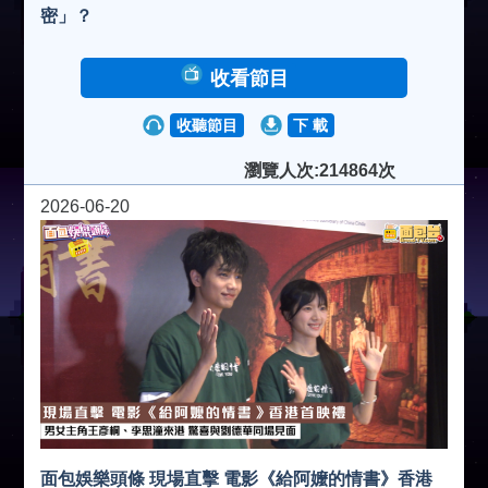
密」？
收看節目
收聽節目
下 載
瀏覽人次:214864次
2026-06-20
面包娛樂頭條 現場直擊 電影《給阿嬤的情書》香港