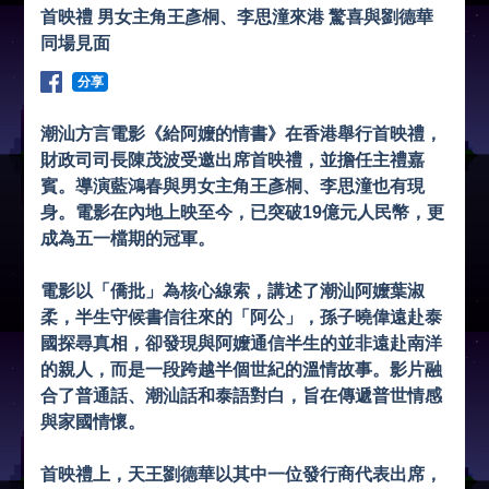
首映禮 男女主角王彥桐、李思潼來港 驚喜與劉德華
同場見面
分享
潮汕方言電影《給阿嬤的情書》在香港舉行首映禮，
財政司司長陳茂波受邀出席首映禮，並擔任主禮嘉
賓。導演藍鴻春與男女主角王彥桐、李思潼也有現
身。電影在內地上映至今，已突破19億元人民幣，更
成為五一檔期的冠軍。‌‌
電影以「僑批」為核心線索，講述了潮汕阿嬤葉淑
柔，半生守候書信往來的「阿公」，孫子曉偉遠赴泰
國探尋真相，卻發現與阿嬤通信半生的並非遠赴南洋
的親人，而是一段跨越半個世紀的溫情故事。影片融
合了普通話、潮汕話和泰語對白，旨在傳遞普世情感
與家國情懷。‌‌
首映禮上，天王劉德華以其中一位發行商代表出席，