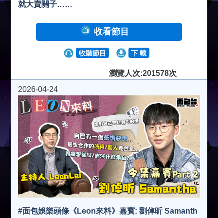
就大賣關子……
收看節目
收聽節目
下 載
瀏覽人次:201578次
2026-04-24
#面包娛樂頭條《Leon來料》嘉賓: 劉倬昕 Samanth