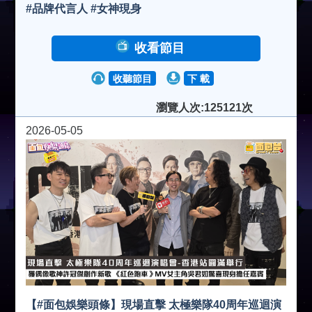
#品牌代言人 #女神現身
收看節目
收聽節目
下 載
瀏覽人次:125121次
2026-05-05
【#面包娛樂頭條】現場直擊 太極樂隊40周年巡迴演