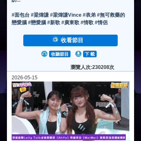
#面包台 #梁煒謙 #梁煒謙Vince #表弟 #無可救藥的
戀愛腦 #戀愛腦 #新歌 #廣東歌 #情歌 #情侶
收看節目
收聽節目
下 載
瀏覽人次:230208次
2026-05-15