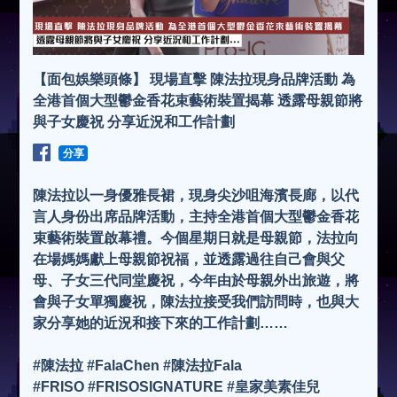
【面包娛樂頭條】 現場直擊 陳法拉現身品牌活動 為
全港首個大型鬱金香花束藝術裝置揭幕 透露母親節將
與子女慶祝 分享近況和工作計劃
分享
陳法拉以一身優雅長裙，現身尖沙咀海濱長廊，以代
言人身份出席品牌活動，主持全港首個大型鬱金香花
束藝術裝置啟幕禮。今個星期日就是母親節，法拉向
在場媽媽獻上母親節祝福，並透露過往自己會與父
母、子女三代同堂慶祝，今年由於母親外出旅遊，將
會與子女單獨慶祝，陳法拉接受我們訪問時，也與大
家分享她的近況和接下來的工作計劃……
#陳法拉 #FalaChen #陳法拉Fala
#FRISO #FRISOSIGNATURE #皇家美素佳兒