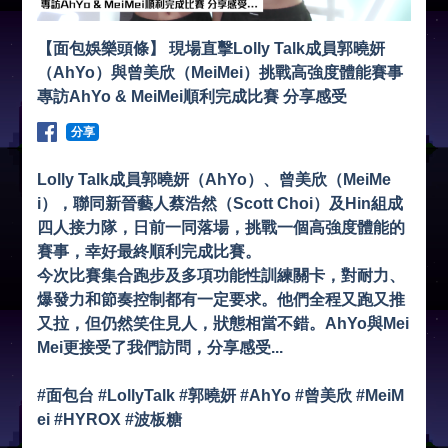
【面包娛樂頭條】 現場直擊Lolly Talk成員郭曉妍
（AhYo）與曾美欣（MeiMei）挑戰高強度體能賽事
專訪AhYo & MeiMei順利完成比賽 分享感受
分享
Lolly Talk成員郭曉妍（AhYo）、曾美欣（MeiMe
i），聯同新晉藝人蔡浩然（Scott Choi）及Hin組成
四人接力隊，日前一同落場，挑戰一個高強度體能的
賽事，幸好最終順利完成比賽。
今次比賽集合跑步及多項功能性訓練關卡，對耐力、
爆發力和節奏控制都有一定要求。他們全程又跑又推
又拉，但仍然笑住見人，狀態相當不錯。AhYo與Mei
Mei更接受了我們訪問，分享感受...
#面包台 #LollyTalk #郭曉妍 #AhYo #曾美欣 #MeiM
ei #HYROX #波板糖