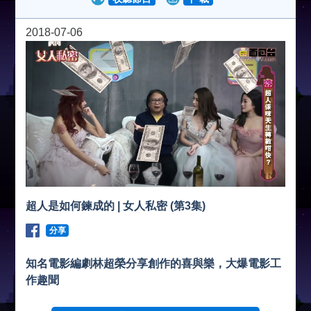
d
2018-07-06
e
o
超人是如何鍊成的 | 女人私密 (第3集)
分享
知名電影編劇林超榮分享創作的喜與樂，大爆電影工
作趣聞