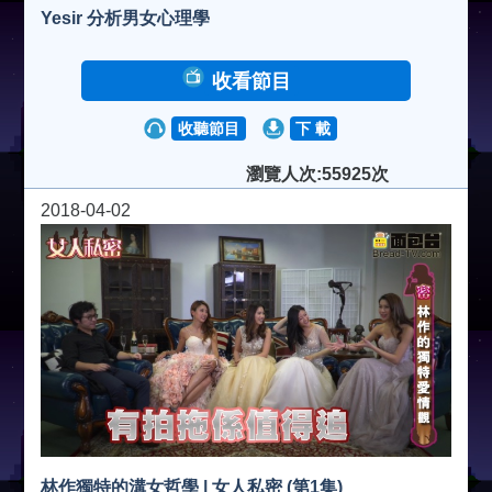
Yesir 分析男女心理學
收看節目
收聽節目
下 載
瀏覽人次:55925次
2018-04-02
林作獨特的溝女哲學 | 女人私密 (第1集)