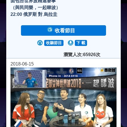
面包台世界波精選赛事
（與民同樂，一起睇波）
22:00 俄罗斯 對 烏拉圭
收看節目
收聽節目
下 載
瀏覽人次:65926次
2018-06-15