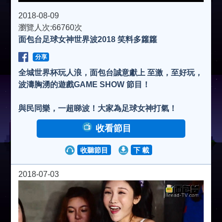
2018-08-09
瀏覽人次:66760次
面包台足球女神世界波2018 笑料多籮籮
分享
全城世界杯玩人浪，面包台誠意獻上 至激，至好玩，
波濤胸湧的遊戲GAME SHOW 節目！
與民同樂，一超睇波！大家為足球女神打氣！
收看節目
收聽節目
下 載
2018-07-03