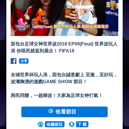
面包台足球女神世界波2018 EP09(Final) 世界波玩人
浪 你唔死就返到屋企！ FIFA19
分享
全城世界杯玩人浪，面包台誠意獻上 至激，至好玩，
波濤胸湧的遊戲GAME SHOW 節目！
與民同樂，一超睇波！大家為足球女神打氣！
收看節目
收聽節目
下 載