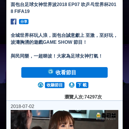
面包台足球女神世界波2018 EP07 吹乒乓世界杯201
8 FIFA19
分享
全城世界杯玩人浪，面包台誠意獻上 至激，至好玩，
波濤胸湧的遊戲GAME SHOW 節目！
與民同樂，一超睇波！大家為足球女神打氣！
收看節目
收聽節目
下 載
瀏覽人次:74297次
2018-07-02