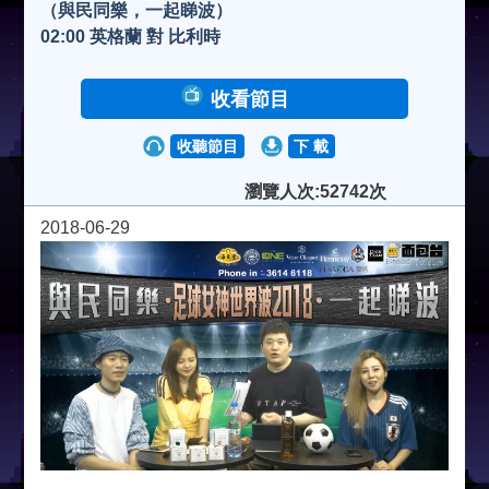
（與民同樂，一起睇波）
02:00 英格蘭 對 比利時
收看節目
收聽節目
下 載
瀏覽人次:52742次
2018-06-29