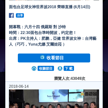
面包台足球女神世界波2018 齊睇直播 (6月14日)
分享
開幕戰：六月十四 俄羅斯 對 沙特
時間：22:30面包台準時開波，约定您！
出席：PK主持人：肥鹏，亞健 世界波女神：台湾藝
人（巧巧，Yuna尤娜.艾爾娃菈 ）
收看節目
收聽節目
下 載
瀏覽人次:43049次
2018-06-14