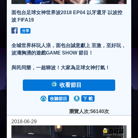
面包台足球女神世界波2018 EP04 以牙還牙 以波控
波 FIFA19
分享
全城世界杯玩人浪，面包台誠意獻上 至激，至好玩，
波濤胸湧的遊戲GAME SHOW 節目！
與民同樂，一超睇波！大家為足球女神打氣！
收看節目
收聽節目
下 載
瀏覽人次:56140次
2018-06-29