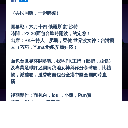
（與民同樂，一起睇波）
開幕戰：六月十四 俄羅斯 對 沙特
時間：22:30面包台準時開波，约定您！
出席：PK主持人：肥鹏，亞健 世界波女神：台灣藝
人（巧巧，Yuna尤娜.艾爾娃菈 ）
面包台世界杯開募戰，我地PK主持（肥鹏，亞健）
及專業足球評述員同我地女神與你分享球赛，比禮
物，派禮卷，送香吻面包台全港中國全國同時直
播……
後期製作：面包台，lou ，小壕，Pun賓
監製：Dickwong黄家慶
面包台世界波女神：1.林凯欣 2..巧巧 3.林語晨 4.陳芮
辰 5.尤娜.艾爾娃菈 6.Yoyo吳堯堯 7.陳芮辰 8.Carolia
n 輪住同你睇波，猜波膽，記著睇啦！ 特别客席嘉賓