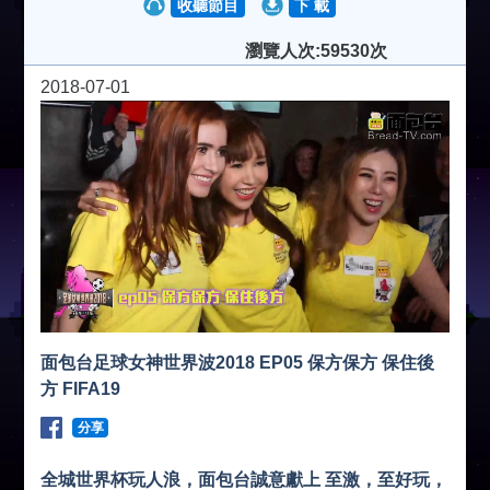
收聽節目
下 載
瀏覽人次:59530次
2018-07-01
面包台足球女神世界波2018 EP05 保方保方 保住後
方 FIFA19
分享
全城世界杯玩人浪，面包台誠意獻上 至激，至好玩，