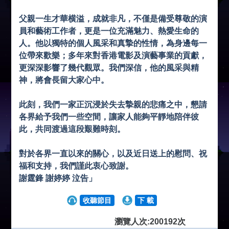
父親一生才華横溢，成就非凡，不僅是備受尊敬的演
員和藝術工作者，更是一位充滿魅力、熱愛生命的
人。他以獨特的個人風采和真摯的性情，為身邊每一
位帶來歡樂；多年來對香港電影及演藝事業的貢獻，
更深深影響了幾代觀眾。我們深信，他的風采與精
神，將會長留大家心中。
此刻，我們一家正沉浸於失去摯親的悲痛之中，懇請
各界給予我們一些空間，讓家人能夠平靜地陪伴彼
此，共同渡過這段艱難時刻。
對於各界一直以來的關心，以及近日送上的慰問、祝
福和支持，我們謹此衷心致謝。
謝霆鋒 謝婷婷 泣告」
收聽節目
下 載
瀏覽人次:200192次