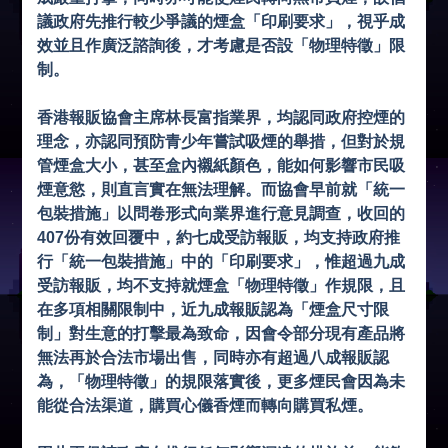
議政府先推行較少爭議的煙盒「印刷要求」，視乎成
效並且作廣泛諮詢後，才考慮是否設「物理特徵」限
制。
香港報販協會主席林長富指業界，均認同政府控煙的
理念，亦認同預防青少年嘗試吸煙的舉措，但對於規
管煙盒大小，甚至盒內襯紙顏色，能如何影響市民吸
煙意慾，則直言實在無法理解。而協會早前就「統一
包裝措施」以問卷形式向業界進行意見調查，收回的
407份有效回覆中，約七成受訪報販，均支持政府推
行「統一包裝措施」中的「印刷要求」，惟超過九成
受訪報販，均不支持就煙盒「物理特徵」作規限，且
在多項相關限制中，近九成報販認為「煙盒尺寸限
制」對生意的打擊最為致命，因會令部分現有產品將
無法再於合法市場出售，同時亦有超過八成報販認
為，「物理特徵」的規限落實後，更多煙民會因為未
能從合法渠道，購買心儀香煙而轉向購買私煙。