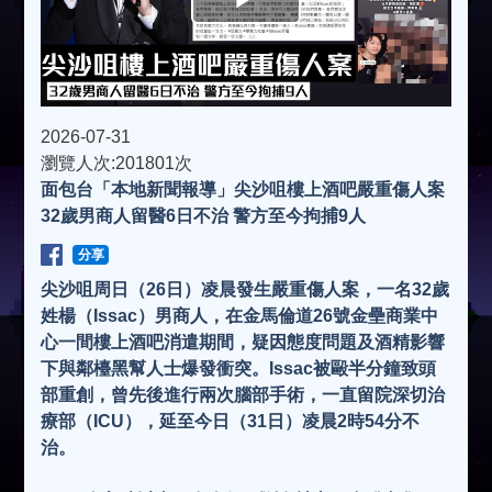
l
a
2026-07-31
瀏覽人次:201801次
面包台「本地新聞報導」尖沙咀樓上酒吧嚴重傷人案
y
32歲男商人留醫6日不治 警方至今拘捕9人
V
分享
尖沙咀周日（26日）凌晨發生嚴重傷人案，一名32歲
姓楊（Issac）男商人，在金馬倫道26號金壘商業中
i
心一間樓上酒吧消遣期間，疑因態度問題及酒精影響
下與鄰檯黑幫人士爆發衝突。Issac被毆半分鐘致頭
d
部重創，曾先後進行兩次腦部手術，一直留院深切治
療部（ICU），延至今日（31日）凌晨2時54分不
治。
e