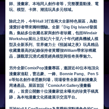
師、漫畫家、本地同人創作者等，完整覆蓋動漫、電
玩、模型、卡牌、潮流玩具多元領域。
除此之外，今年Hall 3打造兩大全新特色展區，為動
漫愛好者帶來獨特體驗。全新「Dig Dig Island發掘
島」集結多位收藏名家與創作者珍藏，包括Windair
Workshop展出上世紀六十至八十年代經典機械人模
型及全新系列、世界健力士《怪誕城之夜》玩具精品
收藏量最高的紀錄保持者黃耀強William帶來珍稀藏
品，讓觀眾沉浸式感受經典模型與怪奇美學魅力。
另外全新ComixPop漫畫專區，邀請近40位本地頂尖
漫畫家進駐，曹志豪、一鋒、Bonnie Pang、Pen S
o等知名創作者悉數到場，現場發售全新原創漫畫及
周邊產品。展區首設「ComixArt Gallery漫畫藝
廊」，首度公開數十位漫畫家從未曝光的珍貴手稿真
跡，為本地漫畫文化搭建展示交流平台。
至於Hall 5 CosParadise為喜愛扮演動漫角色的Cos