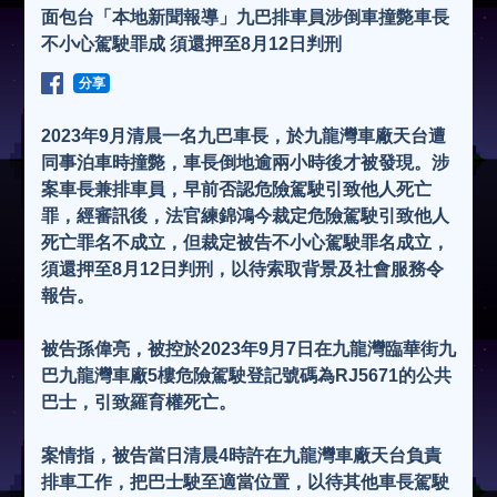
面包台「本地新聞報導」九巴排車員涉倒車撞斃車長
不小心駕駛罪成 須還押至8月12日判刑
分享
2023年9月清晨一名九巴車長，於九龍灣車廠天台遭
同事泊車時撞斃，車長倒地逾兩小時後才被發現。涉
案車長兼排車員，早前否認危險駕駛引致他人死亡
罪，經審訊後，法官練錦鴻今裁定危險駕駛引致他人
死亡罪名不成立，但裁定被告不小心駕駛罪名成立，
須還押至8月12日判刑，以待索取背景及社會服務令
報告。
被告孫偉亮，被控於2023年9月7日在九龍灣臨華街九
巴九龍灣車廠5樓危險駕駛登記號碼為RJ5671的公共
巴士，引致羅育權死亡。
案情指，被告當日清晨4時許在九龍灣車廠天台負責
排車工作，把巴士駛至適當位置，以待其他車長駕駛