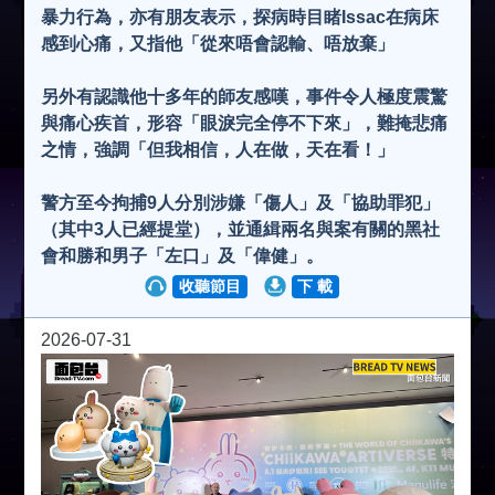
暴力行為，亦有朋友表示，探病時目睹Issac在病床
感到心痛，又指他「從來唔會認輸、唔放棄」
另外有認識他十多年的師友感嘆，事件令人極度震驚
與痛心疾首，形容「眼淚完全停不下來」，難掩悲痛
之情，強調「但我相信，人在做，天在看！」
警方至今拘捕9人分別涉嫌「傷人」及「協助罪犯」
（其中3人已經提堂），並通緝兩名與案有關的黑社
會和勝和男子「左口」及「偉健」。
收聽節目
下 載
2026-07-31