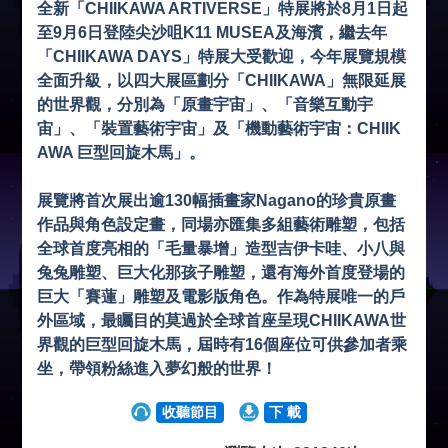
全新「CHIIKAWA ARTIVERSE」特展將於8月1日起
至9月6日登陸尖沙咀K11 MUSEA及海濱，繼去年
「CHIIKAWA DAYS」特展大受歡迎，今年展覽規模
全面升級，以四大展區劃分「CHIIKAWA」無限延展
的世界觀，分別為「原畫宇宙」、「音樂互動宇
宙」、「裝置藝術宇宙」及「機動藝術宇宙：CHIIK
AWA 巨型回旋木馬」。
展覽將首次展出逾130幅插畫家Nagano的珍貴原畫
作品與角色設定畫，同場亦匯集多組藝術雕塑，包括
全球首度亮相的「⽑量暴增」造型吉伊卡哇、小⼋與
兔兔雕塑、巨大化那孩⼦雕塑，還有海外首度登場的
巨大「賽蓮」雕塑及電影版角色。作為特展唯一的戶
外區域，最矚目的莫過於全球首座呈現CHIIKAWA世
界觀的巨型回旋木馬，屆時有16個座位可供參加者乘
坐，帶領粉絲進入夢幻般的世界！
收聽節目
下 載