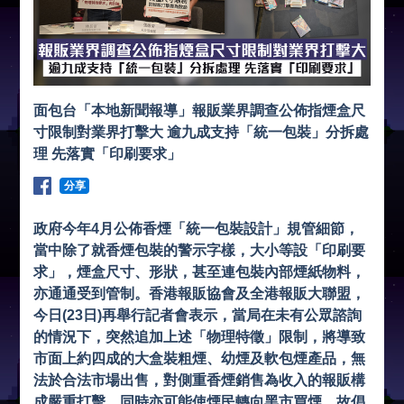
面包台「本地新聞報導」報販業界調查公佈指煙盒尺
寸限制對業界打擊大 逾九成支持「統一包裝」分拆處
理 先落實「印刷要求」
分享
政府今年4月公佈香煙「統一包裝設計」規管細節，
當中除了就香煙包裝的警示字樣，大小等設「印刷要
求」，煙盒尺寸、形狀，甚至連包裝內部煙紙物料，
亦通通受到管制。香港報販協會及全港報販大聯盟，
今日(23日)再舉行記者會表示，當局在未有公眾諮詢
的情況下，突然追加上述「物理特徵」限制，將導致
市面上約四成的大盒裝粗煙、幼煙及軟包煙產品，無
法於合法市場出售，對側重香煙銷售為收入的報販構
成嚴重打擊，同時亦可能使煙民轉向黑市買煙，故倡