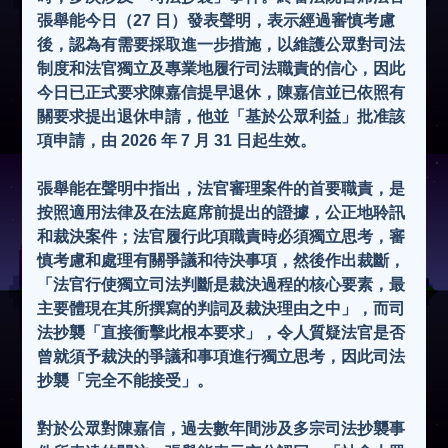
張舉能今日（27 日）發表聲明，表示經過審慎考慮
後，認為有需要採取進一步措施，以維護公眾對司法
制度和法官獨立及專業地履行司法職責的信心，因此
今日已正式要求陳嘉信提早退休，陳嘉信並已依照有
關要求提出退休申請，他並「基於公眾利益」批准該
項申請，由 2026 年 7 月 31 日起生效。
張舉能在聲明中指出，法官審理案件的首要職責，是
按照適用法律及在法庭席前提出的證據，公正地聆訊
和裁決案件；法官履行此項職責時必須獨立思考，審
慎考慮和處理有關爭議和待決事項，然後作出裁斷，
「法官行使獨立司法判斷是裁決過程的核心要素，最
主要體現在其所撰寫的判詞及裁決理由之中」，而司
法抄襲「直接衝擊此根本要求」，令人質疑法官是否
曾就須予裁決的爭議和事項進行獨立思考，因此司法
抄襲「完全不能接受」。
對於公眾對陳嘉信，過去數年間涉及多宗司法抄襲事