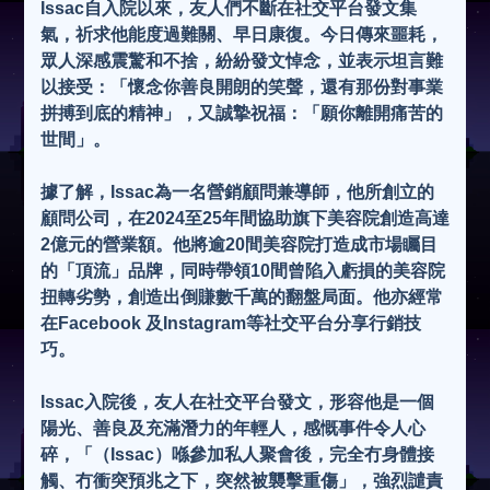
Issac自入院以來，友人們不斷在社交平台發文集
o
氣，祈求他能度過難關、早日康復。今日傳來噩耗，
眾人深感震驚和不捨，紛紛發文悼念，並表示坦言難
以接受：「懷念你善良開朗的笑聲，還有那份對事業
拼搏到底的精神」，又誠摯祝福：「願你離開痛苦的
世間」。
據了解，Issac為一名營銷顧問兼導師，他所創立的
顧問公司，在2024至25年間協助旗下美容院創造高達
2億元的營業額。他將逾20間美容院打造成市場矚目
的「頂流」品牌，同時帶領10間曾陷入虧損的美容院
扭轉劣勢，創造出倒賺數千萬的翻盤局面。他亦經常
在Facebook 及Instagram等社交平台分享行銷技
巧。
Issac入院後，友人在社交平台發文，形容他是一個
陽光、善良及充滿潛力的年輕人，感慨事件令人心
碎，「（Issac）喺參加私人聚會後，完全冇身體接
觸、冇衝突預兆之下，突然被襲擊重傷」，強烈譴責