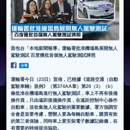
面包台「本地新聞報導」運輪署批准機場島展開無人
駕駛測試 百度獲批首個無人駕駛測試牌照
分享
運輸署今日（23日）宣佈，已根據《道路交通（自動
駕駛車輛）規例》（第374AA章）第20（3）（b）
條批准在機場島進行無人駕駛測試，車上不再有後備
操作員，只由遙距後備操作員，在遙距控制中心操作
自動車，並收集無人化駕駛的重要數據。署方強調安
全會是首要考慮，營辦人要為每輛自動車，購買有效
的第三者保險，同時車上要安裝電子數據記錄儀，在
有需要的時候提供協助。