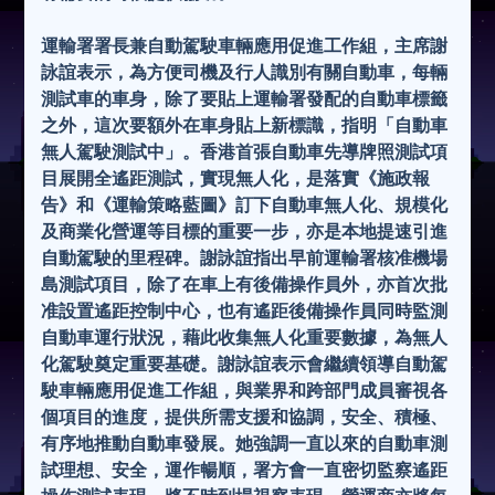
運輸署署長兼自動駕駛車輛應用促進工作組，主席謝
詠誼表示，為方便司機及行人識別有關自動車，每輛
測試車的車身，除了要貼上運輸署發配的自動車標籤
之外，這次要額外在車身貼上新標識，指明「自動車
無人駕駛測試中」。香港首張自動車先導牌照測試項
目展開全遙距測試，實現無人化，是落實《施政報
告》和《運輸策略藍圖》訂下自動車無人化、規模化
及商業化營運等目標的重要一步，亦是本地提速引進
自動駕駛的里程碑。謝詠誼指出早前運輸署核准機場
島測試項目，除了在車上有後備操作員外，亦首次批
准設置遙距控制中心，也有遙距後備操作員同時監測
自動車運行狀況，藉此收集無人化重要數據，為無人
化駕駛奠定重要基礎。謝詠誼表示會繼續領導自動駕
駛車輛應用促進工作組，與業界和跨部門成員審視各
個項目的進度，提供所需支援和協調，安全、積極、
有序地推動自動車發展。她強調一直以來的自動車測
試理想、安全，運作暢順，署方會一直密切監察遙距