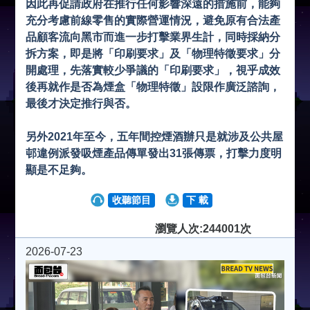
因此再促請政府在推行任何影響深遠的措施前，能夠
充分考慮前線零售的實際營運情況，避免原有合法產
品顧客流向黑市而進一步打擊業界生計，同時採納分
拆方案，即是將「印刷要求」及「物理特徵要求」分
開處理，先落實較少爭議的「印刷要求」，視乎成效
後再就作是否為煙盒「物理特徵」設限作廣泛諮詢，
最後才決定推行與否。
另外2021年至今，五年間控煙酒辦只是就涉及公共屋
邨違例派發吸煙產品傳單發出31張傳票，打擊力度明
顯是不足夠。
收聽節目
下 載
瀏覽人次:244001次
2026-07-23