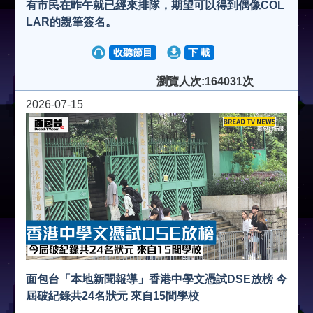
有市民在昨午就已經來排隊，期望可以得到偶像COL
LAR的親筆簽名。
收聽節目
下 載
瀏覽人次:164031次
2026-07-15
面包台「本地新聞報導」香港中學文憑試DSE放榜 今
屆破紀錄共24名狀元 來自15間學校