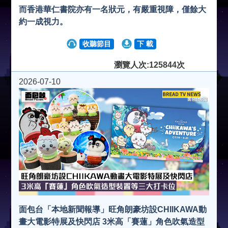
而香港華仁書院亦有一名狀元，有嚴重視障，僅餘大
約一成視力。
收聽節目
下 載
瀏覽人次:125844次
2026-07-10
面包台「本地新聞報導」旺角朗豪坊設CHIIKAWA動
畫大電影特展及快閃店 3米高「賽蓮」角色吹氣造型