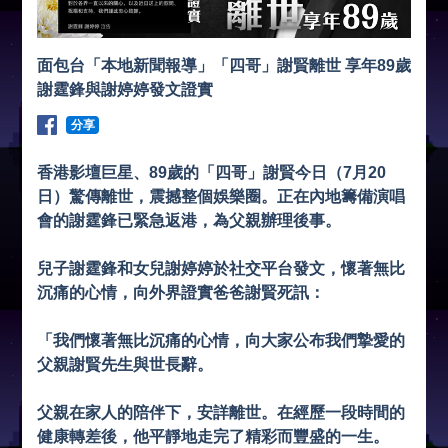
面包台「本地新聞報導」「四哥」謝賢離世 享年89歲
謝霆鋒與謝婷婷發文證實
分享
香港影壇巨星、89歲的「四哥」謝賢今日（7月20
日）驚傳離世，震撼整個娛樂圈。正在內地籌備演唱
會的謝霆鋒已緊急返港，為父親辦理後事。
兒子謝霆鋒和女兒謝婷婷於社交平台發文，懷著無比
沉痛的心情，向外界證實爸爸謝賢死訊：
「我們懷著無比沉痛的心情，向大家公布我們摯愛的
父親謝賢先生與世長辭。
父親在家人的陪伴下，安詳離世。在經歷一段時間的
健康轉差後，他平靜地走完了精彩而豐盛的一生。