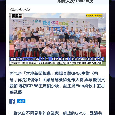
瀏覽人次:188098次
2026-06-22
面包台「本地新聞報導」現場直擊GP56主辦《爸
爸，你是我偶像》面繪爸爸藝術創作大賽 與眾慶祝父
親節 專訪GP 56主席劉少秋、副主席Fion與歌手范明
熙及藝
分享
一群來自不同界別的企業家，組成的GP56，透過共