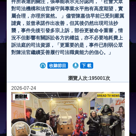
件所表達的關注，張舉能表示充分認同，「社會大眾
對司法機構和法官操守與專業水平抱有高度期望，實
屬合理，亦理所當然。 」儘管陳嘉信早前已受到嚴厲
譴責，並曾承諾作出改善，但其後仍然出現司法抄
襲，事件先後引發多宗上訴，部份更被命令重審，情
況不但影響有關訴訟各方的權益，亦不必要地耗費上
訴法庭的司法資源，「更重要的是，事件已削弱公眾
對陳法官繼續妥善履行司法職責能力的信心。」
收聽節目
下 載
瀏覽人次:195001次
2026-07-24