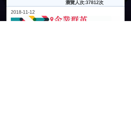
瀏覽人次:37812次
2018-11-12
企業群英 (第10集)
分享
今集嘉賓：Mr.Lewis Hung(戶外環保仿木) 一項革命
性的發明與創新，創造出新木材，一直致力環保發泡
材料開發，推出新研發的環保木材，並取代傳統木材
的生活應用，掀起綠能環保未來生活無限新
。