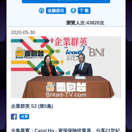
收聽節目
下 載
瀏覽人次:43820次
2020-05-30
企業群英 S2 (第5集)
分享
今集嘉賓：Carol Ho - 資深保險從業員，分享21世紀