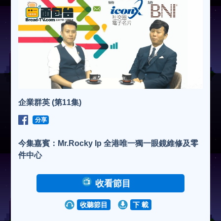
企業群英 (第11集)
分享
今集嘉賓：Mr.Rocky Ip 全港唯一獨一眼鏡維修及零
件中心
收看節目
收聽節目
下 載