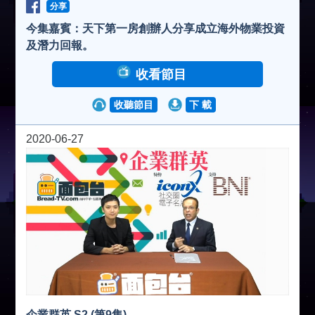
分享
V
今集嘉賓：天下第一房創辦人分享成立海外物業投資
及潛力回報。
i
收看節目
收聽節目
下 載
d
2020-06-27
e
o
企業群英 S2 (第9集)