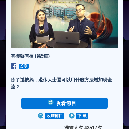
有樓就有橋 (第5集)
分享
除了逆按揭，退休人士還可以用什麼方法增加現金
流？
收看節目
收聽節目
下 載
瀏覽人次:43517次