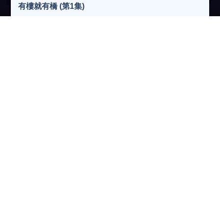
有樓就有橋 (第1集)
分享
居屋再按可以嗎？
收看節目
收聽節目
下 載
瀏覽人次:44077次