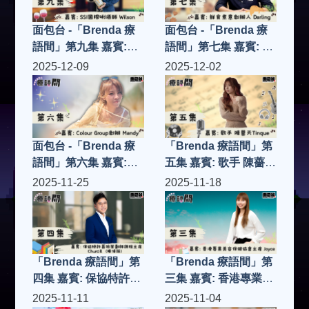
面包台 -「Brenda 療
面包台 -「Brenda 療
語間」第九集 嘉賓:
語間」第七集 嘉賓: 鮮
SSI國際唎酒師
食煮意創辦人 Darling
2025-12-09
2025-12-02
Wilson
面包台 -「Brenda 療
「Brenda 療語間」第
語間」第六集 嘉賓:
五集 嘉賓: 歌手 陳薔天
Colour Group創辦人
Tinque
2025-11-25
2025-11-18
Mandy
「Brenda 療語間」第
「Brenda 療語間」第
四集 嘉賓: 保協特許壽
三集 嘉賓: 香港專業美
險策劃師課程主席
容保健協會主席
2025-11-11
2025-11-04