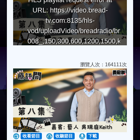
URL: https://video.bread-
tv.com:8135/hls-
vod/uploadVideo/breadradio/brendast
008_,150,300,600,1200,1500,kbps.mp
瀏覽人次：164111次
收看節目
收聽節目
下載