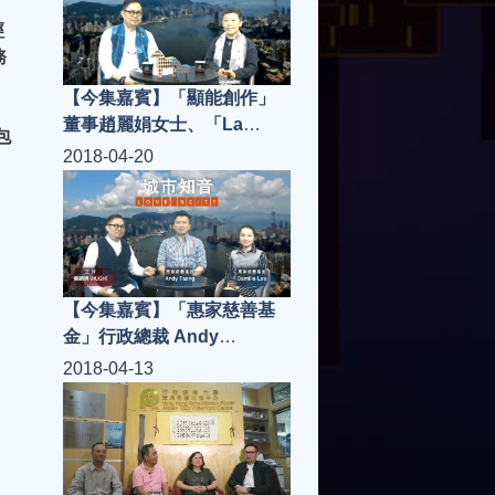
思文先生，嘉賓主持寶珮如
經
小姐
務
【今集嘉賓】「顯能創作」
董事趙麗娟女士、「La
包
Postre」老闆 Jerry Yu | 城
2018-04-20
市知音 S3(第5集)
【今集嘉賓】「惠家慈善基
金」行政總裁 Andy
Tsang、執行董事Camille
2018-04-13
Lau，「海鍋手工涮涮鍋」老
闆兼總廚陳偉雄先生 | 城市知
音 S3(第3集)