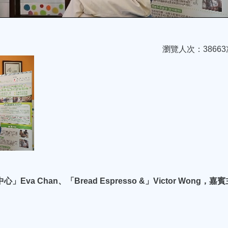
瀏覽人次：38663
a Chan、「Bread Espresso &」Victor Wong，嘉賓