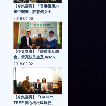
【今集嘉賓】「香港復康力
量中樂團」許慧儀女士、高
秩群老師、劉清湧指輝、團
2018-04-06
員Olivia，「Cafe 362」張先
生、Mac、Milton | 城市知音
S3(第2集)
【今集嘉賓】「肺積塵互助
會」黃亮枝先生及Jason、
「大三圓酒家」行政總廚楊
2018-02-02
師傅及川菜主廚施師傅 | 城市
知音 S3(第1集)
【今集嘉賓】「HAPPY
TREE 開心樹社區服務」譚