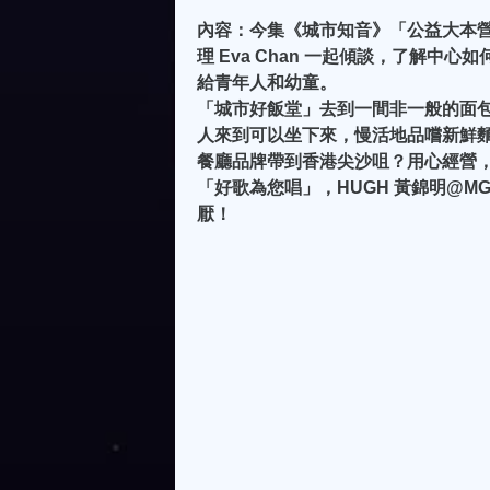
內容：今集《城市知音》「公益大本
理 Eva Chan 一起傾談，了解
給青年人和幼童。
「城市好飯堂」去到一間非一般的面包店「B
人來到可以坐下來，慢活地品嚐新鮮麵包，
餐廳品牌帶到香港尖沙咀？用心經營
「好歌為您唱」，HUGH 黃錦明@M
厭！