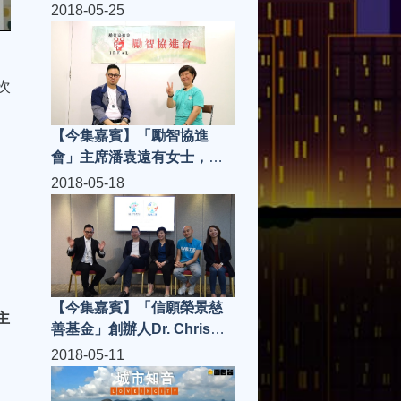
生，「THE JOOMAK」大廚
2018-05-25
夏敬良師傅、PR 阿 PEN | 城
市知音 S3(第8集)
次
【今集嘉賓】「勵智協進
會」主席潘袁遠有女士，
「膳心小館」經理聖子、
2018-05-18
「香港防止虐待長者協會」
Locasi、嘉賓主持 William
林柏希 | 城市知音 S3(第7集)
【今集嘉賓】「信願榮景慈
主
善基金」創辦人Dr. Chris
Lam，董事Fanny Lee，義
2018-05-11
工團總幹事Sunny，IN128代
表Karen、「狀元樓」老闆高