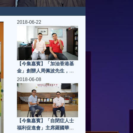
2018-06-22
【今集嘉賓】「加油香港基
金」創辦人周佩波先生，
「走肉。朋友」老闆 Joei |
2018-06-08
城市知音 S3(第9集)
【今集嘉賓】「自閉症人士
福利促進會」主席羅國華先