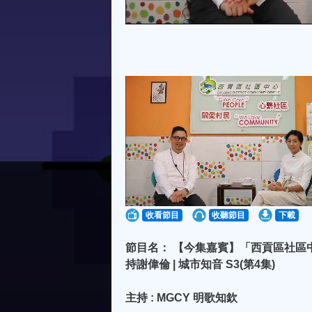
收看節目
收聽節目
下載
節目名： 【今集嘉賓】「西貢區社區中心」Ev
持謝偉倫 | 城市知音 S3(第4集)
主持 : MGCY 明歌知欽