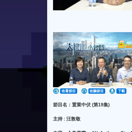
收看節目
收聽節目
下載
節目名：置業中伏 (第19集)
主持 : 汪敦敬