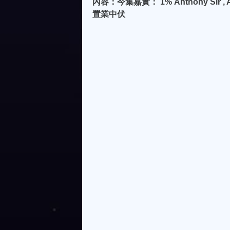
內容：今集嘉實： 1% Anthony Sir , A
置業中伏