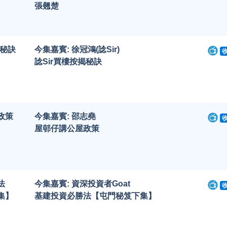
張翹楚
揭秘訣
今集嘉賓: 徐冠鴻(諗Sir)
諗Sir買樓按揭秘訣
政策
今集嘉賓: 邵志堯
屋邨仔講公屋政策
法
今集嘉賓: 資深投資者Goat
集】
基建投資必勝法【屯門秘笈下集】