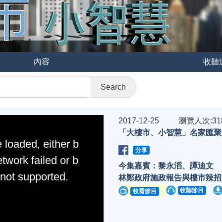
內容
收聽
Search
2017-12-25
瀏覽人次:31
「大樓市、小智慧」名家匯聚 S2
 loaded, either b
分享
twork failed or b
今集嘉賓：黎永滔、譚迪文
 not supported.
林鄭政府施政報告與樓市辣招的
收聽節目
收看節目