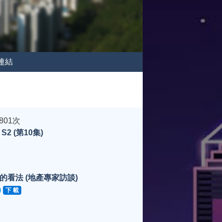
連結
801次
 (第10集)
看法 (地產專家訪談)
下 載