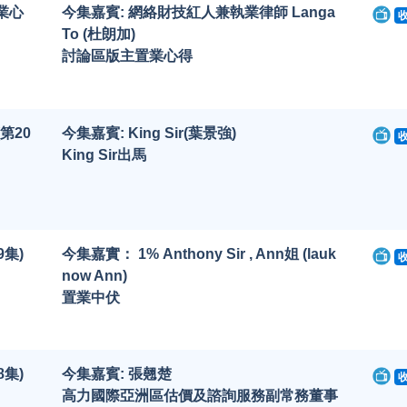
業心
今集嘉賓: 網絡財技紅人兼執業律師 Langa
To (杜朗加)
討論區版主置業心得
(第20
今集嘉賓: King Sir(葉景強)
King Sir出馬
9集)
今集嘉實： 1% Anthony Sir , Ann姐 (lauk
now Ann)
置業中伏
8集)
今集嘉賓: 張翹楚
高力國際亞洲區估價及諮詢服務副常務董事