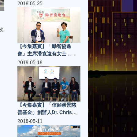
生，「THE JOOMAK」大廚
2018-05-25
夏敬良師傅、PR 阿 PEN | 城
市知音 S3(第8集)
次
【今集嘉賓】「勵智協進
會」主席潘袁遠有女士，
「膳心小館」經理聖子、
2018-05-18
「香港防止虐待長者協會」
Locasi、嘉賓主持 William
林柏希 | 城市知音 S3(第7集)
【今集嘉賓】「信願榮景慈
善基金」創辦人Dr. Chris
Lam，董事Fanny Lee，義
2018-05-11
工團總幹事Sunny，IN128代
表Karen、「狀元樓」老闆高