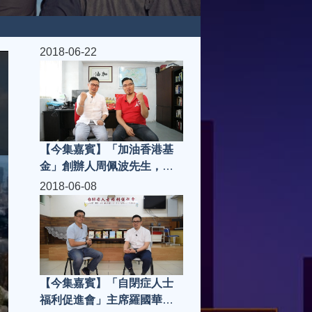
2018-06-22
【今集嘉賓】「加油香港基
金」創辦人周佩波先生，
「走肉。朋友」老闆 Joei |
2018-06-08
城市知音 S3(第9集)
【今集嘉賓】「自閉症人士
福利促進會」主席羅國華先