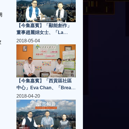
思文先生，嘉賓主持寶珮如
小姐
明
【今集嘉賓】「顯能創作」
，
董事趙麗娟女士、「La
Postre」老闆 Jerry Yu | 城
2018-05-04
家
市知音 S3(第5集)
【今集嘉賓】「西貢區社區
中心」Eva Chan、「Bread
Espresso &」Victor
2018-04-20
Wong，嘉賓主持謝偉倫 | 城
市知音 S3(第4集)