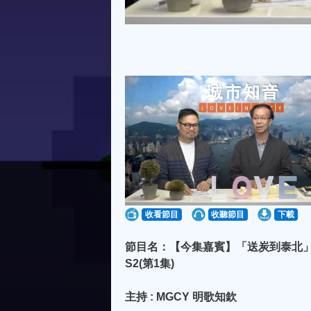
收看節目
收聽節目
下載
節目名：【今集嘉賓】「送炭到泰北」發起
S2(第1集)
主持 : MGCY 明歌知欽