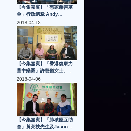
【今集嘉賓】「惠家慈善基
金」行政總裁 Andy
Tsang、執行董事Camille
2018-04-13
Lau，「海鍋手工涮涮鍋」老
闆兼總廚陳偉雄先生 | 城市知
音 S3(第3集)
【今集嘉賓】「香港復康力
量中樂團」許慧儀女士、高
秩群老師、劉清湧指輝、團
2018-04-06
員Olivia，「Cafe 362」張先
生、Mac、Milton | 城市知音
S3(第2集)
【今集嘉賓】「肺積塵互助
會」黃亮枝先生及Jason、