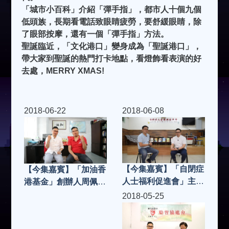
「城市小百科」介紹「彈手指」，都市人十個九個
低頭族，長期看電話致眼睛疲勞，要舒緩眼睛，除
了眼部按摩，還有一個「彈手指」方法。
聖誕臨近，「文化港口」變身成為「聖誕港口」，
帶大家到聖誕的熱門打卡地點，看燈飾看表演的好
去處，MERRY XMAS!
2018-06-22
2018-06-08
【今集嘉賓】「自閉症
【今集嘉賓】「加油香
人士福利促進會」主席
港基金」創辦人周佩波
羅國華先生，「THE
先生，「走肉。朋友」
2018-05-25
JOOMAK」大廚夏敬
老闆 Joei | 城市知音
良師傅、PR 阿 PEN |
S3(第9集)