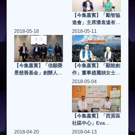
城市知音 S3(第8集)
【今集嘉賓】「勵智協
進會」主席潘袁遠有女
士，「膳心小館」經理
2018-05-18
2018-05-11
聖子、「香港防止虐待
長者協會」Locasi、
嘉賓主持 William 林柏
希 | 城市知音 S3(第7
【今集嘉賓】「顯能創
【今集嘉賓】「信願榮
集)
作」董事趙麗娟女士、
景慈善基金」創辦人
「La Postre」老闆
Dr. Chris Lam，董事
2018-05-04
Jerry Yu | 城市知音
Fanny Lee，義工團總
S3(第5集)
幹事Sunny，IN128代
表Karen、「狀元樓」
老闆高思文先生，嘉賓
【今集嘉賓】「西貢區
主持寶珮如小姐
社區中心」Eva
Chan、「Bread
2018-04-20
2018-04-13