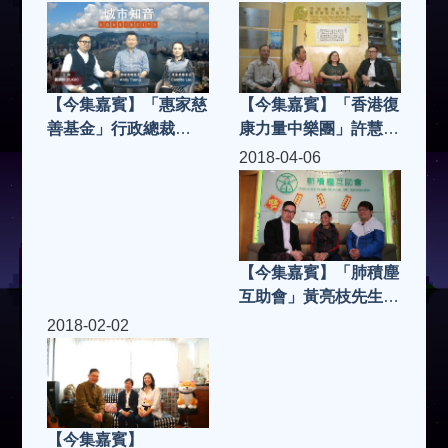
Espresso &」Victor
Wong，嘉賓主持謝偉
倫 | 城市知音 S3(第4
集)
【今集嘉賓】「香港復
【今集嘉賓】「惠家慈
康力量中樂團」許慧儀
善基金」行政總裁
女士、高秩群老師、劉
Andy Tsang、執行董
2018-04-06
清湧指輝、團員
事Camille Lau，「海
Olivia，「Cafe 362」
鍋手工涮涮鍋」老闆兼
張先生、Mac、Milton
總廚陳偉雄先生 | 城市
| 城市知音 S3(第2集)
知音 S3(第3集)
【今集嘉賓】「肺積塵
互助會」黃亮枝先生及
Jason、「大三圓酒
2018-02-02
家」行政總廚楊師傅及
川菜主廚施師傅 | 城市
知音 S3(第1集)
【今集嘉賓】