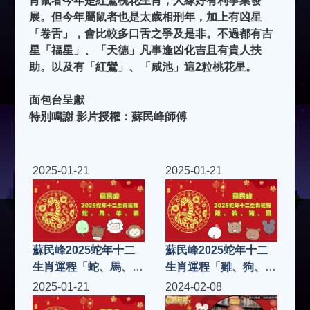
肖鼠者今年是紅鸞桃花生肖，人緣好有利事業發
展。但今年屬鼠者也是太歲相刑年，加上有凶星
「卷舌」，會比較多口舌之爭及是非。不過都有吉
星「福星」、「天德」凡事逢凶化吉且有貴人扶
助。以及有「紅鸞」、「咸池」這2粒桃花星。
面包台呈獻
特別鳴謝 影片授權：蘇民峰師傅
2025-01-21
2025-01-21
蘇民峰2025蛇年十二
蘇民峰2025蛇年十二
生肖運程「蛇、馬、
生肖運程「雞、狗、
羊、猴」
豬、鼠」
2025-01-21
2024-02-08