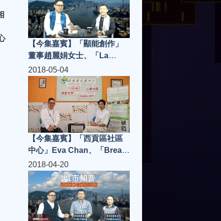
思文先生，嘉賓主持寶珮如
相
小姐
心
【今集嘉賓】「顯能創作」
董事趙麗娟女士、「La
Postre」老闆 Jerry Yu | 城
2018-05-04
市知音 S3(第5集)
【今集嘉賓】「西貢區社區
中心」Eva Chan、「Bread
Espresso &」Victor
2018-04-20
Wong，嘉賓主持謝偉倫 | 城
市知音 S3(第4集)