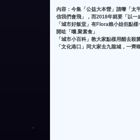
內容：今集「公益大本營」請嚟「太平山青
信我們會飛」，而2018年就要「以
「城市好飯堂」有Flora賴小姐佢
開咗「嚐.聚素食」
「城市小百科」教大家點樣用醋去殺
「文化港口」同大家去九龍城，一齊睇