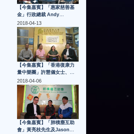
【今集嘉賓】「惠家慈善基
金」行政總裁 Andy
Tsang、執行董事Camille
2018-04-13
Lau，「海鍋手工涮涮鍋」老
闆兼總廚陳偉雄先生 | 城市知
音 S3(第3集)
【今集嘉賓】「香港復康力
量中樂團」許慧儀女士、高
秩群老師、劉清湧指輝、團
2018-04-06
員Olivia，「Cafe 362」張先
生、Mac、Milton | 城市知音
S3(第2集)
【今集嘉賓】「肺積塵互助
會」黃亮枝先生及Jason、