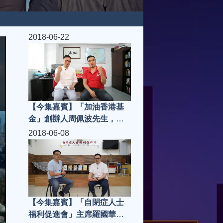
2018-06-22
【今集嘉賓】「加油香港基
金」創辦人周佩波先生，
「走肉。朋友」老闆 Joei |
2018-06-08
城市知音 S3(第9集)
【今集嘉賓】「自閉症人士
福利促進會」主席羅國華先