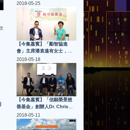
生，「THE JOOMAK」大廚
2018-05-25
夏敬良師傅、PR 阿 PEN | 城
市知音 S3(第8集)
次
【今集嘉賓】「勵智協進
會」主席潘袁遠有女士，
「膳心小館」經理聖子、
2018-05-18
「香港防止虐待長者協會」
Locasi、嘉賓主持 William
林柏希 | 城市知音 S3(第7集)
【今集嘉賓】「信願榮景慈
|
善基金」創辦人Dr. Chris
Lam，董事Fanny Lee，義
2018-05-11
工團總幹事Sunny，IN128代
表Karen、「狀元樓」老闆高