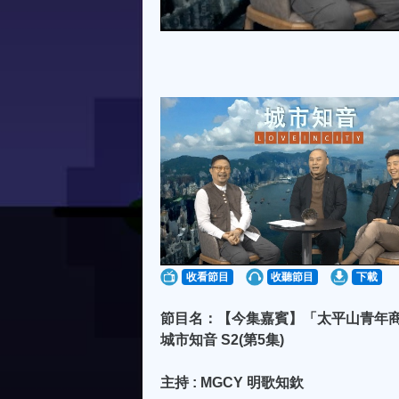
收看節目
收聽節目
下載
節目名：【今集嘉賓】「太平山青年商會」黃銳
城市知音 S2(第5集)
主持 : MGCY 明歌知欽