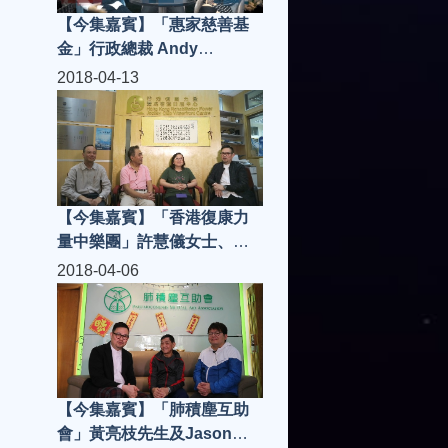
【今集嘉賓】「惠家慈善基
金」行政總裁 Andy
Tsang、執行董事Camille
2018-04-13
Lau，「海鍋手工涮涮鍋」老
闆兼總廚陳偉雄先生 | 城市知
音 S3(第3集)
【今集嘉賓】「香港復康力
量中樂團」許慧儀女士、高
秩群老師、劉清湧指輝、團
2018-04-06
員Olivia，「Cafe 362」張先
生、Mac、Milton | 城市知音
S3(第2集)
【今集嘉賓】「肺積塵互助
會」黃亮枝先生及Jason、