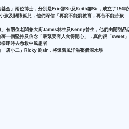
兩位博士，分別是Eric邵Sir及Keith鄒Sir，成立了15年
貧窮小孩及關懷孤兒，他們深信「再窮不能窮教育，再苦不能苦孩
有兩位老闆兼大廚James林生及Kenny曾生，他們由開甜品
著一個堅持及信念「最緊要客人食得開心」，真的很「sweet」
怎樣即時去急救中風患者
店小二」Ricky 劉sir，將懷舊風洋溢整個深水埗