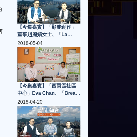
思文先生，嘉賓主持寶珮如
的
小姐
【今集嘉賓】「顯能創作」
店
董事趙麗娟女士、「La
Postre」老闆 Jerry Yu | 城
2018-05-04
市知音 S3(第5集)
【今集嘉賓】「西貢區社區
中心」Eva Chan、「Bread
Espresso &」Victor
2018-04-20
Wong，嘉賓主持謝偉倫 | 城
市知音 S3(第4集)