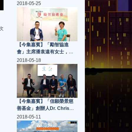
生，「THE JOOMAK」大廚
2018-05-25
夏敬良師傅、PR 阿 PEN | 城
市知音 S3(第8集)
次
【今集嘉賓】「勵智協進
會」主席潘袁遠有女士，
「膳心小館」經理聖子、
2018-05-18
「香港防止虐待長者協會」
Locasi、嘉賓主持 William
林柏希 | 城市知音 S3(第7集)
【今集嘉賓】「信願榮景慈
善基金」創辦人Dr. Chris
Lam，董事Fanny Lee，義
2018-05-11
工團總幹事Sunny，IN128代
表Karen、「狀元樓」老闆高