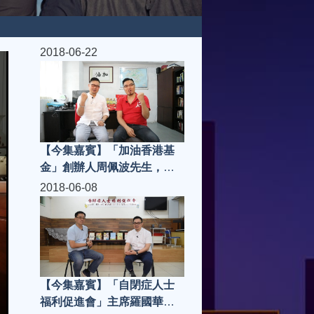
2018-06-22
【今集嘉賓】「加油香港基
金」創辦人周佩波先生，
「走肉。朋友」老闆 Joei |
2018-06-08
城市知音 S3(第9集)
【今集嘉賓】「自閉症人士
福利促進會」主席羅國華先