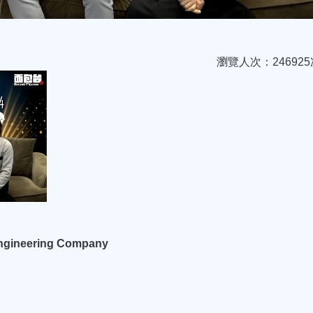
瀏覽人次：246925
ngineering Company