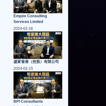
Empire Consulting
Services Limited
2024-02-16
盛富發展（控股）有限公司
2024-02-15
BPI Consultants