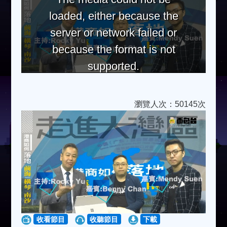
loaded, either because the
server or network failed or
because the format is not
supported.
瀏覽人次：50145次
收看節目
收聽節目
下載