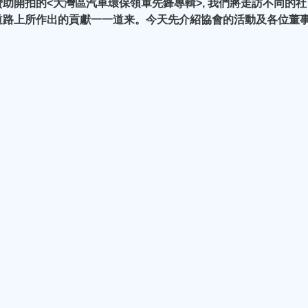
助開拍的<大灣區汽車環保領軍先鋒專輯>, 我們將走訪不同的社
道路上所作出的貢獻一一道来。今天先介紹協會的活動及各位董