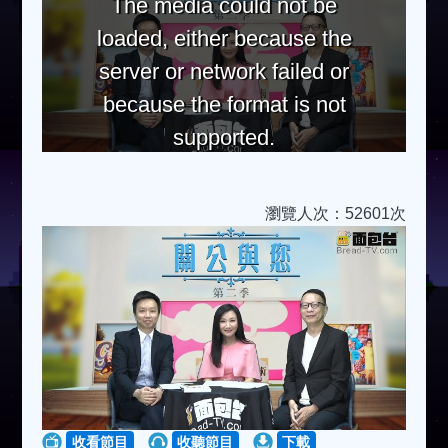
The media could not be
loaded, either because the
server or network failed or
because the format is not
supported.
瀏覽人次：52601次
收看節目
收聽節目
下載