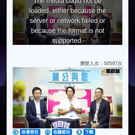
The media could not be
loaded, either because the
server or network failed or
because the format is not
supported.
瀏覽人次：50597次
收看節目
收聽節目
下載