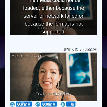
The media could not be
loaded, either because the
server or network failed or
because the format is not
supported.
瀏覽人次：36551次
收看節目
收聽節目
下載