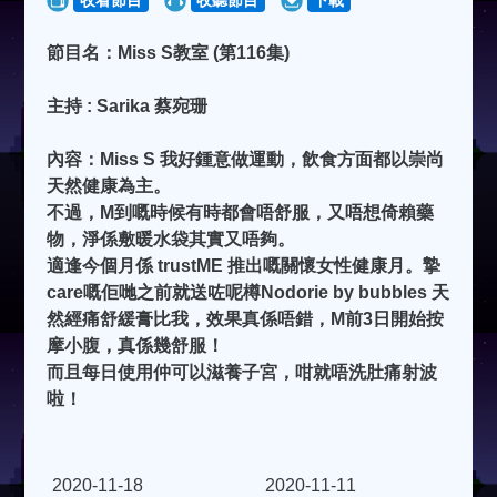
收看節目
收聽節目
下載
節目名：Miss S教室 (第116集)
主持 : Sarika 蔡宛珊
內容：Miss S 我好鍾意做運動，飲食方面都以崇尚
天然健康為主。
不過，M到嘅時候有時都會唔舒服，又唔想倚賴藥
物，淨係敷暖水袋其實又唔夠。
適逢今個月係 trustME 推出嘅關懷女性健康月。摯
care嘅佢哋之前就送咗呢樽Nodorie by bubbles 天
然經痛舒緩膏比我，效果真係唔錯，M前3日開始按
摩小腹，真係幾舒服！
而且每日使用仲可以滋養子宮，咁就唔洗肚痛射波
啦！
2020-11-18
2020-11-11