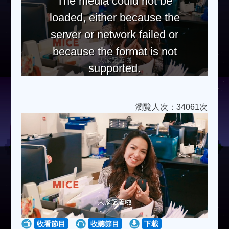
The media could not be
loaded, either because the
server or network failed or
because the format is not
supported.
瀏覽人次：34061次
收看節目
收聽節目
下載