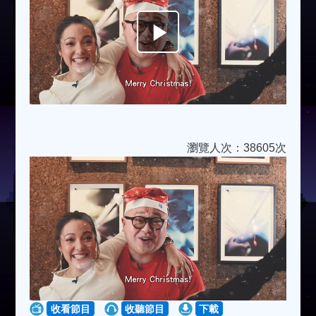
Play
Video
瀏覽人次：38605次
收看節目
收聽節目
下載