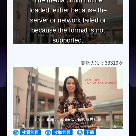
The media could not be
loaded, either because the
server or network failed or
because the format is not
supported.
瀏覽人次：33319次
收看節目
收聽節目
下載