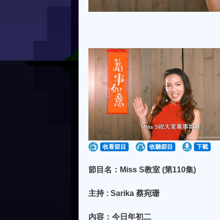
收看節目
收聽節目
下載
節目名：Miss S教室 (第110集)
主持 : Sarika 蔡宛珊
內容：今日年初二