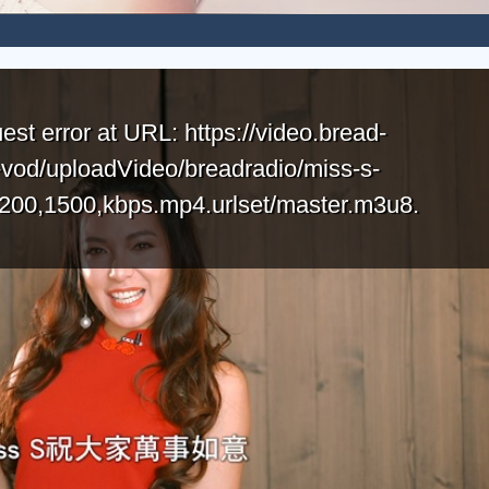
est error at URL: https://video.bread-
-vod/uploadVideo/breadradio/miss-s-
200,1500,kbps.mp4.urlset/master.m3u8.