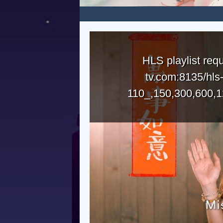
HLS playlist requ
tv.com:8135/hls
110_,150,300,600,1