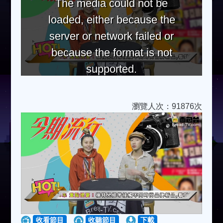
The media could not be
loaded, either because the
server or network failed or
because the format is not
supported.
瀏覽人次：91876次
收看節目
收聽節目
下載