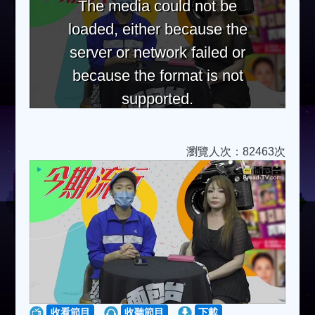
The media could not be
loaded, either because the
server or network failed or
because the format is not
supported.
瀏覽人次：82463次
收看節目
收聽節目
下載