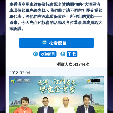
由香港商用車維修業協會冠名贊助開拍的<大灣區汽
車環保領軍先鋒專輯>, 我們將走訪不同的社團企業領
軍代表，將他們在汽車環保道路上所作出的貢獻一一
道来。今天先介紹協會的活動及各位董事局成員給大
家認識。
收看節目
收聽節目
下 載
瀏覽人次:41744次
2018-07-04