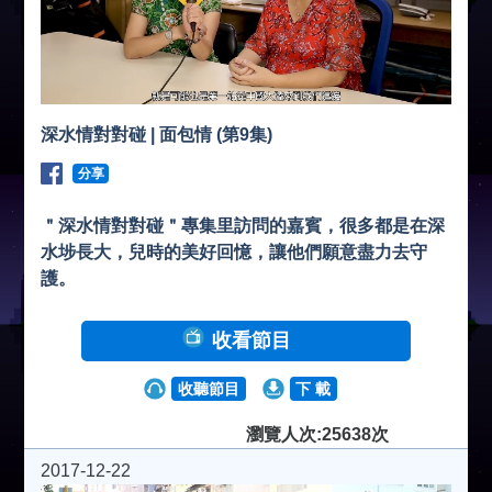
深水情對對碰 | 面包情 (第9集)
分享
＂深水情對對碰＂專集里訪問的嘉賓，很多都是在深
水埗長大，兒時的美好回憶，讓他們願意盡力去守
護。
收看節目
收聽節目
下 載
瀏覽人次:25638次
2017-12-22