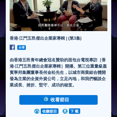
香港‧江門五邑傑出企業家專輯 | (第3集)
分享
由香港五邑青年總會冠名贊助的面包台電視專訪［香
港‧江門五邑傑出企業家專輯］開播。第三位重量級嘉
賓寧邦集團董事長何金松先生，以城市商業綜合體開
發為主業的全資外資公司，立足內地，和我們暢談企
業成長、挫折、堅守、成功的秘笈。
收看節目
收聽節目
下 載