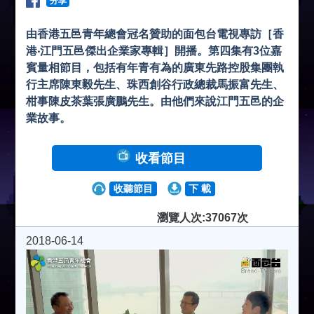
分享
由香港五邑青年總會冠名贊助的面包台電視專訪［香
港‧江門五邑傑出企業家專輯］開播。第四集有3位嘉
賓量相節目，包括有年青有為的廣東先路控股集團執
行主席陳東毅先生、珠西創谷行政總裁馬振富先生、
柑事陳皮茶葉張廣鵬先生。由他們來說江門五邑的企
業故事。
收看節目
收聽節目
下 載
瀏覽人次:37067次
2018-06-14