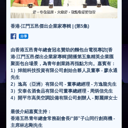
香港‧江門五邑傑出企業家專輯 | (第5集)
分享
由香港五邑青年總會冠名贊助的麵包台電視專訪[香
港‧江門五邑傑出企業家專輯]開播第五集精英企業匯
聚面包台場景，為青年創業路再指點方向。嘉賓有：
1）焯能科技投資有限公司創始合夥人及董事 - 廖永通
先生
2）逸高（亞洲）有限公司 - 董事總經理 - 方逸龍先生
3）安泰名酒食品有限公司董事總經理 - 周炳信先生
4）開平市高美空調設備有限公司創辦人 - 鄭麗嬋女士
最後介紹嘉賓主持：
香港五邑青年總會常務副會長/“師”子山同行創商機 -
主席林志剛先生