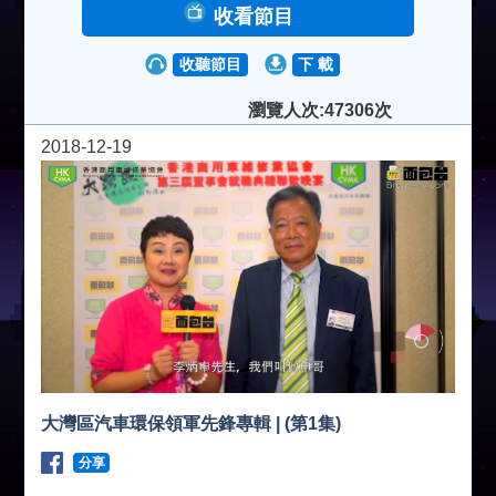
收看節目
收聽節目
下 載
瀏覽人次:47306次
2018-12-19
大灣區汽車環保領軍先鋒專輯 | (第1集)
分享