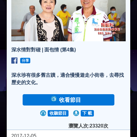
深水情對對碰 | 面包情 (第4集)
分享
深水埗有很多舊古蹟，適合慢慢遊走小街巷，去尋找
歷史的文化。
收看節目
收聽節目
下 載
瀏覽人次:23320次
2017-12-05