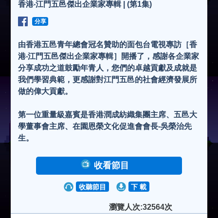
香港‧江門五邑傑出企業家專輯 | (第1集)
分享
由香港五邑青年總會冠名贊助的面包台電視專訪［香
港‧江門五邑傑出企業家專輯］開播了，感謝各企業家
分享成功之道鼓勵年青人，您們的卓越貢獻及成就是
我們學習典範，更感謝對江門五邑的社會經濟發展所
做的偉大貢獻。
第一位重量級嘉賓是香港潤成紡織集團主席、五邑大
學董事會主席、在園恩榮文化促進會會長-吳榮治先
生。
收看節目
收聽節目
下 載
瀏覽人次:32564次