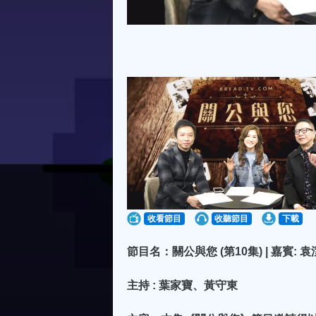
收看節目
收聽節目
下載
節目名：關公與您 (第10集) | 嘉賓: 
主持 : 葉家寶、黃守東