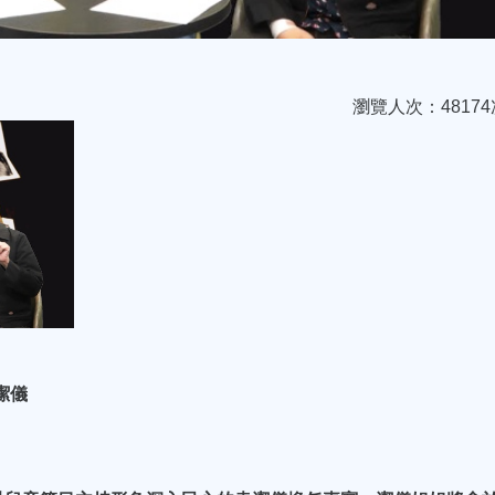
瀏覽人次：48174
袁潔儀