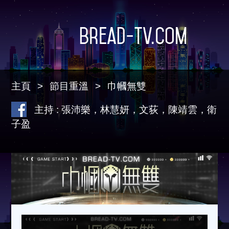
Bread-TV.com
主頁
節目重溫
巾幗無雙
主持 : 張沛樂，林慧妍，文荻，陳靖雲，衛
子盈