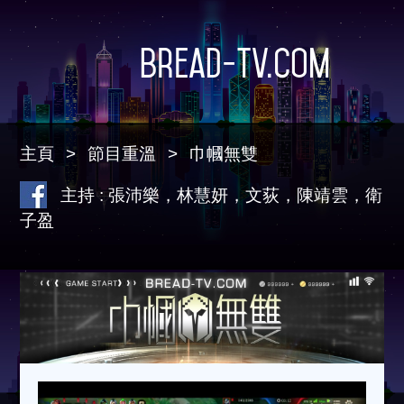
Bread-TV.com
主頁
節目重溫
巾幗無雙
主持 : 張沛樂，林慧妍，文荻，陳靖雲，衛
子盈