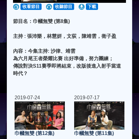
收看節目
收聽節目
下載
節目名：巾幗無雙 (第8集)
主持 : 張沛樂，林慧妍，文荻，陳靖雲，衛子盈
內容：今集主持: 沙律、靖雲
為六月尾王者榮耀比賽 出好準備，努力團練；
傳說對決S11賽季即將結束，改版後進入射手當道
時代？
2019-07-24
2019-07-17
巾幗無雙 (第11集)
巾幗無雙 (第12集)