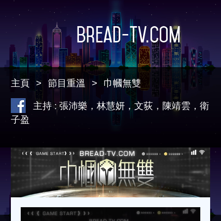
Bread-TV.com
主頁
節目重溫
巾幗無雙
主持 : 張沛樂，林慧妍，文荻，陳靖雲，衛
子盈