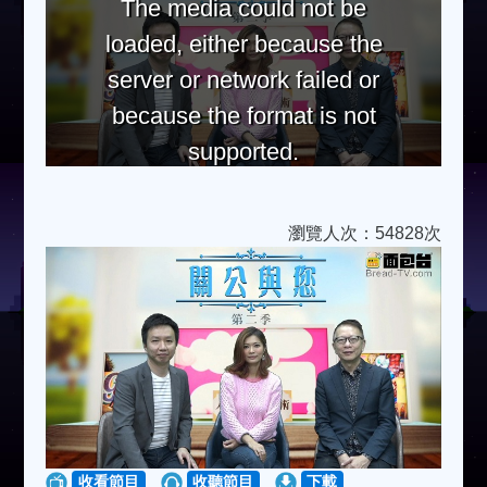
The media could not be
loaded, either because the
server or network failed or
because the format is not
supported.
瀏覽人次：54828次
收看節目
收聽節目
下載