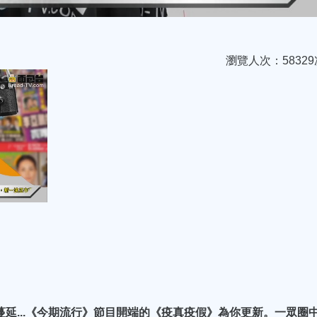
瀏覽人次：58329
蔓延...《今期流行》節目開端的《疫真疫假》為你更新。一眾圈