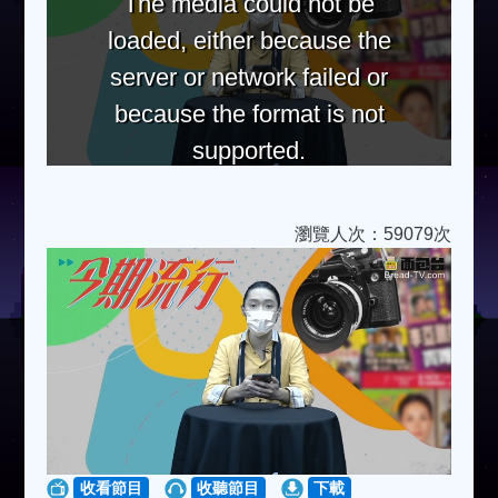
The media could not be
loaded, either because the
server or network failed or
because the format is not
supported.
瀏覽人次：59079次
收看節目
收聽節目
下載