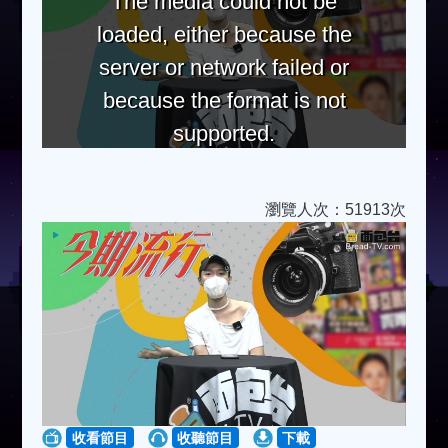
The media could not be
loaded, either because the
server or network failed or
because the format is not
supported.
瀏覽人次：51913次
收看節目
收聽節目
下載